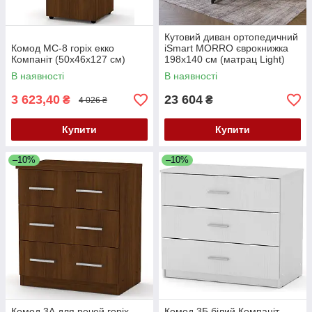
Кутовий диван ортопедичний
Комод МС-8 горіх екко
iSmart MORRO єврокнижка
Компаніт (50х46х127 см)
198x140 см (матрац Light)
графіт Laura 15 (ISM-051303)
В наявності
В наявності
3 623,40
23 604
₴
₴
4 026 ₴
Купити
Купити
–10%
–10%
Комод 3А для речей горіх
Комод 3Б білий Компаніт