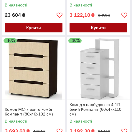
світло-бежевий Laura 2 (ISM-
В наявності
В наявності
051300)
23 604
3 122,10
₴
₴
3 469 ₴
Купити
Купити
–10%
–10%
Комод з надбудовою 4-1П
Комод МС-7 венге комбі
білий Компаніт (60х47х110
Компаніт (80х46х102 см)
см)
В наявності
В наявності
3 693,60
3 192,30
₴
₴
4 104 ₴
3 547 ₴