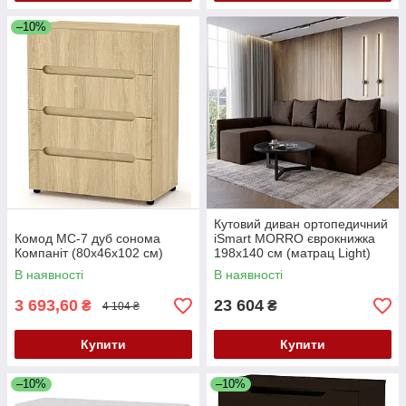
–10%
Кутовий диван ортопедичний
Комод МС-7 дуб сонома
iSmart MORRO єврокнижка
Компаніт (80х46х102 см)
198x140 см (матрац Light)
темно-коричневий Laura 8
В наявності
В наявності
(ISM-051302)
3 693,60
23 604
₴
₴
4 104 ₴
Купити
Купити
–10%
–10%