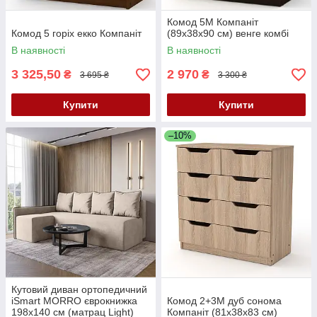
Комод 5М Компаніт
Комод 5 горіх екко Компаніт
(89х38х90 см) венге комбі
В наявності
В наявності
3 325,50
2 970
₴
₴
3 695 ₴
3 300 ₴
Купити
Купити
–10%
Кутовий диван ортопедичний
iSmart MORRO єврокнижка
Комод 2+3М дуб сонома
198x140 см (матрац Light)
Компаніт (81х38х83 см)