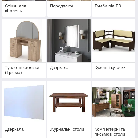
Стінки для
Передпокої
Тумби під ТВ
віталень
Туалетні столики
Дзеркала
Кухонні куточки
(Трюмо)
Дзеркала
Журнальні столи
Комп'ютерні та
письмові столи