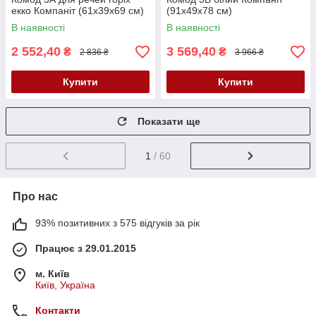
екко Компаніт (61х39х69 см)
(91х49х78 см)
В наявності
В наявності
2 552,40
3 569,40
₴
₴
2 836 ₴
3 966 ₴
Купити
Купити
Показати ще
1
/ 60
Про нас
93% позитивних з 575 відгуків за рік
Працює з 29.01.2015
м. Київ
Київ, Україна
Контакти