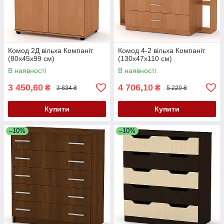
Комод 2Д вільха Компаніт
Комод 4-2 вільха Компаніт
(80х45х99 см)
(130х47х110 см)
В наявності
В наявності
3 450,60
4 706,10
₴
₴
3 834 ₴
5 229 ₴
Купити
Купити
–10%
–10%