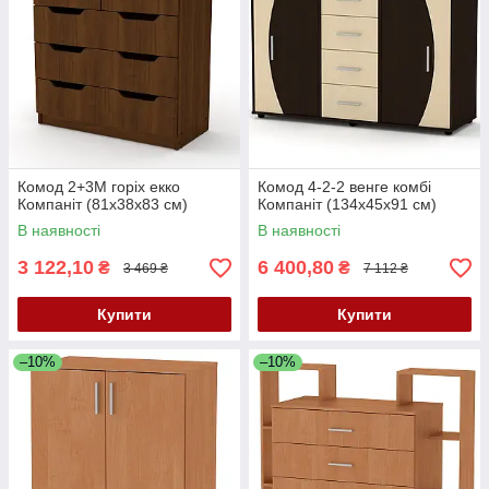
Комод 2+3М горіх екко
Комод 4-2-2 венге комбі
Компаніт (81х38х83 см)
Компаніт (134х45х91 см)
В наявності
В наявності
3 122,10
6 400,80
₴
₴
3 469 ₴
7 112 ₴
Купити
Купити
–10%
–10%