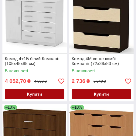
Комод 4+1Б білий Компаніт
Комод 4М венге комбі
(105х45х85 см)
Компаніт (72х38х83 см)
В наявності
В наявності
4 052,70
2 736
₴
₴
4 503 ₴
3 040 ₴
Купити
Купити
–10%
–10%