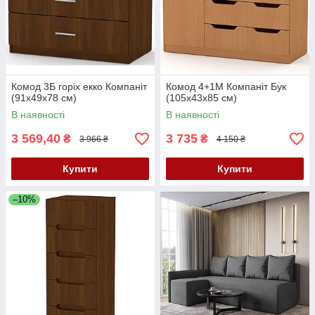
Комод 3Б горіх екко Компаніт
Комод 4+1М Компаніт Бук
(91х49х78 см)
(105х43х85 см)
В наявності
В наявності
3 569,40
3 735
₴
₴
3 966 ₴
4 150 ₴
Купити
Купити
–10%