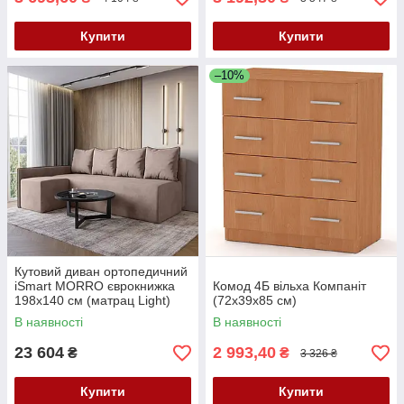
Купити
Купити
–10%
Кутовий диван ортопедичний
iSmart MORRO єврокнижка
Комод 4Б вільха Компаніт
198x140 см (матрац Light)
(72х39х85 см)
бежевий Laura 5 (ISM-
В наявності
В наявності
051301)
23 604
2 993,40
₴
₴
3 326 ₴
Купити
Купити