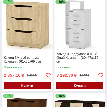
–10%
–10%
Комод з надбудовою 4-1Л
Комод 3М дуб сонома
білий Компаніт (60х47х110
Компаніт (61х38х69 см)
см)
В наявності
В наявності
2 357,10
3 192,30
₴
₴
2 619 ₴
3 547 ₴
Купити
Купити
–10%
–10%