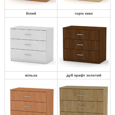
білий
горіх екко
вільха
дуб крафт золотий