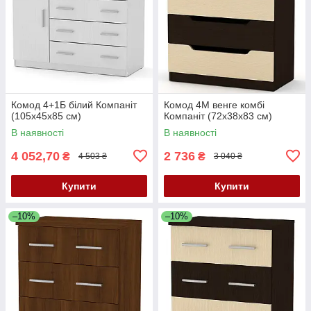
Комод 4+1Б білий Компаніт
Комод 4М венге комбі
(105х45х85 см)
Компаніт (72х38х83 см)
В наявності
В наявності
4 052,70
2 736
₴
₴
4 503 ₴
3 040 ₴
Купити
Купити
–10%
–10%