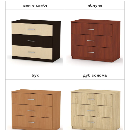
венге комбі
яблуня
бук
дуб сонома