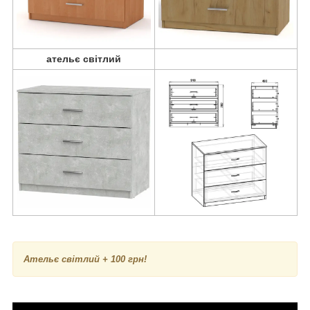
ательє світлий
А
тельє світлий
+ 100 грн!