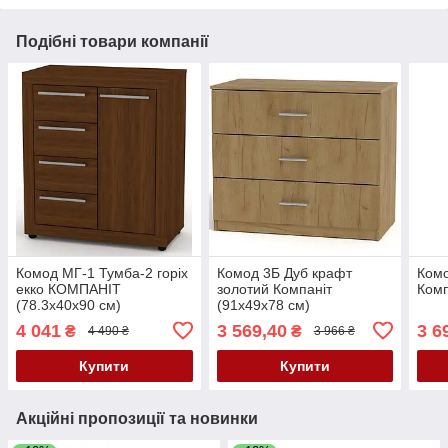
Подібні товари компанії
Комод МГ-1 Тумба-2 горіх
Комод 3Б Дуб крафт
Комо
екко КОМПАНІТ
золотий Компаніт
Комп
(78.3х40х90 см)
(91х49х78 см)
4 041
3 569,40
3 6
₴
₴
4 490 ₴
3 966 ₴
Купити
Купити
Акційні пропозиції та новинки