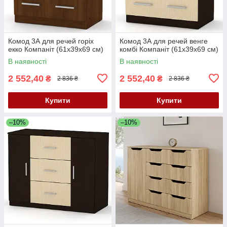
Комод 3А для речей горіх
Комод 3А для речей венге
екко Компаніт (61х39х69 см)
комбі Компаніт (61х39х69 см)
В наявності
В наявності
2 552,40
2 552,40
₴
₴
2 836 ₴
2 836 ₴
Купити
Купити
–10%
–10%