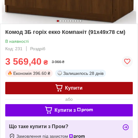
Комод 3Б горіх екко Компаніт (91х49х78 см)
В наявності
Код: 231
Роздріб
3 569,40
₴
3 966 ₴
Економія
396.60 ₴
Залишилось
28 днів
Купити
або
Купити з
Що таке купити з Пром?
Замовлення під захистом