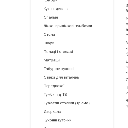
Комоди
З
Кутові дивани
б
Спальні
У
м
Ліжка, приліжкові тумбочки
а
Столи
У
М
Шафи
к
Полиці і стелажі
к
Матраци
Д
з
Табурети кухонні
к
Стінки для віталень
О
Передпокої
Т
к
Тумби під ТВ
В
Туалетні столики (Трюмо)
п
Дзеркала
Кухонні куточки