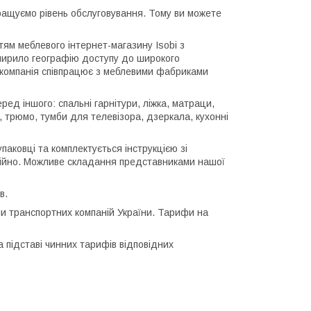
ращуємо рівень обслуговування. Тому ви можете
тям меблевого інтернет-магазину Isobi з
зширило географію доступу до широкого
а компанія співпрацює з меблевими фабриками
ед іншого: спальні гарнітури, ліжка, матраци,
ці, трюмо, тумби для телевізора, дзеркала, кухонні
паковці та комплектується інструкцією зі
тійно. Можливе складання представниками нашої
в.
и транспортних компаній України. Тарифи на
 підставі чинних тарифів відповідних