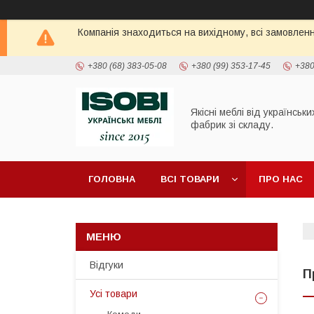
Компанія знаходиться на вихідному, всі замовлен
+380 (68) 383-05-08
+380 (99) 353-17-45
+380
Якісні меблі від українськи
фабрик зі складу.
ГОЛОВНА
ВСІ ТОВАРИ
ПРО НАС
ПОЛИЦІ ТА СТЕЛАЖІ
ШАФИ
ТУМБИ П
Відгуки
П
Усі товари