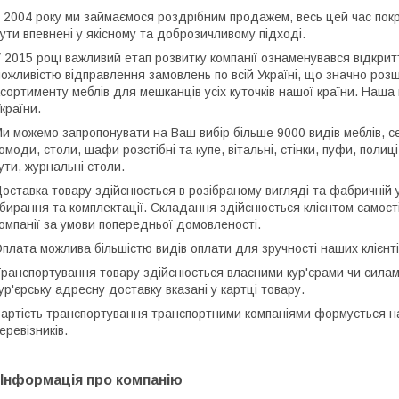
 2004 року ми займаємося роздрібним продажем, весь цей час пок
ути впевнені у якісному та доброзичливому підході.
 2015 році важливий етап розвитку компанії ознаменувався відкрит
ожливістю відправлення замовлень по всій Україні, що значно ро
сортименту меблів для мешканців усіх куточків нашої країни. Наш
країни.
и можемо запропонувати на Ваш вибір більше 9000 видів меблів, сер
омоди, столи, шафи розстібні та купе, вітальні, стінки, пуфи, поли
ути, журнальні столи.
оставка товару здійснюється в розібраному вигляді та фабричній у
бирання та комплектації. Складання здійснюється клієнтом самос
омпанії за умови попередньої домовленості.
плата можлива більшістю видів оплати для зручності наших клієнті
ранспортування товару здійснюється власними кур'єрами чи силам
ур'єрську адресну доставку вказані у картці товару.
артість транспортування транспортними компаніями формується на
еревізників.
Інформація про компанію