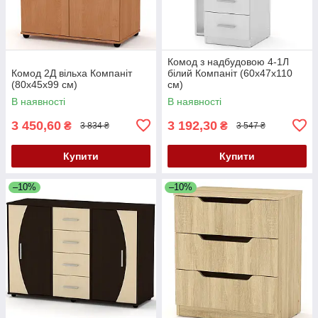
Комод з надбудовою 4-1Л
Комод 2Д вільха Компаніт
білий Компаніт (60х47х110
(80х45х99 см)
см)
В наявності
В наявності
3 450,60
3 192,30
₴
₴
3 834 ₴
3 547 ₴
Купити
Купити
–10%
–10%