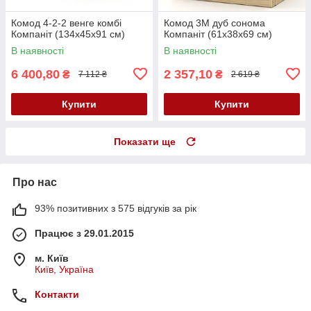
Комод 4-2-2 венге комбі
Комод 3М дуб сонома
Компаніт (134х45х91 см)
Компаніт (61х38х69 см)
В наявності
В наявності
6 400,80
2 357,10
₴
₴
7 112 ₴
2 619 ₴
Купити
Купити
Показати ще
Про нас
93% позитивних з 575 відгуків за рік
Працює з 29.01.2015
м. Київ
Київ, Україна
Контакти