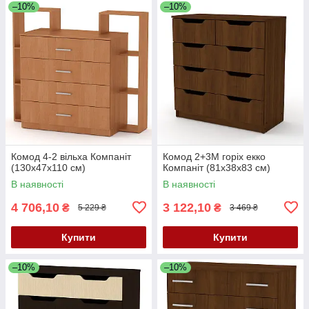
–10%
–10%
Комод 4-2 вільха Компаніт
Комод 2+3М горіх екко
(130х47х110 см)
Компаніт (81х38х83 см)
В наявності
В наявності
4 706,10
3 122,10
₴
₴
5 229 ₴
3 469 ₴
Купити
Купити
–10%
–10%