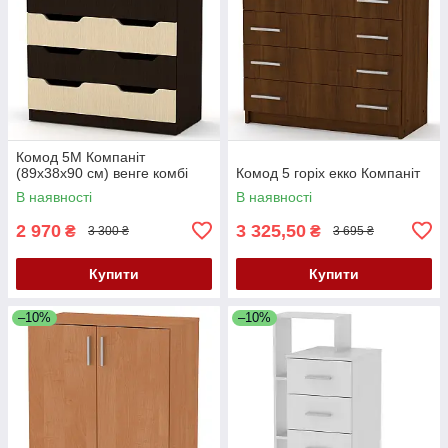
Комод 5М Компаніт
(89х38х90 см) венге комбі
Комод 5 горіх екко Компаніт
В наявності
В наявності
2 970
3 325,50
₴
₴
3 300 ₴
3 695 ₴
Купити
Купити
–10%
–10%