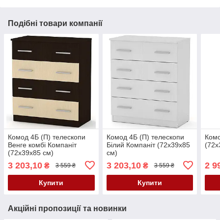
Подібні товари компанії
Комод 4Б (П) телескопи
Комод 4Б (П) телескопи
Комо
Венге комбі Компаніт
Білий Компаніт (72х39х85
(72х
(72х39х85 см)
см)
3 203,10
3 203,10
2 9
₴
₴
3 559 ₴
3 559 ₴
Купити
Купити
Акційні пропозиції та новинки