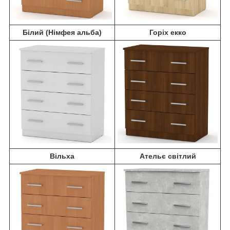
Білий (Німфея альба)
Горіх екко
Вільха
Ательє світлий