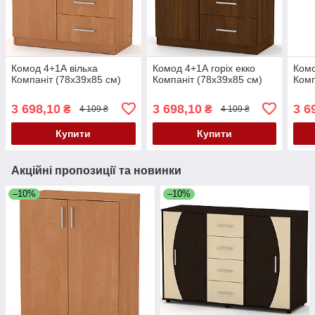
Комод 4+1А вільха
Комод 4+1А горіх екко
Комо
Компаніт (78х39х85 см)
Компаніт (78х39х85 см)
Комп
3 698,10
3 698,10
3 6
₴
₴
4 109 ₴
4 109 ₴
Купити
Купити
Акційні пропозиції та новинки
–10%
–10%