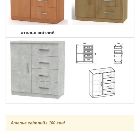
ательє світлий
А
тельє світлий
+ 100 грн!