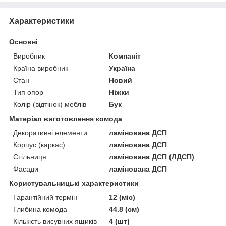
Характеристики
Основні
Виробник
Компаніт
Країна виробник
Україна
Стан
Новий
Тип опор
Ніжки
Колір (відтінок) меблів
Бук
Матеріал виготовлення комода
Декоративні елементи
ламінована ДСП
Корпус (каркас)
ламінована ДСП
Стільниця
ламінована ДСП (ЛДСП)
Фасади
ламінована ДСП
Користувальницькі характеристики
Гарантійний термін
12 (міс)
Глибина комода
44.8 (см)
Кількість висувних ящиків
4 (шт)