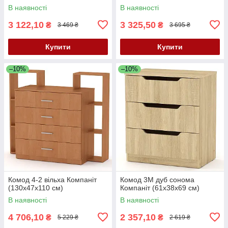
В наявності
В наявності
3 122,10
3 325,50
₴
₴
3 469 ₴
3 695 ₴
Купити
Купити
–10%
–10%
Комод 4-2 вільха Компаніт
Комод 3М дуб сонома
(130х47х110 см)
Компаніт (61х38х69 см)
В наявності
В наявності
4 706,10
2 357,10
₴
₴
5 229 ₴
2 619 ₴