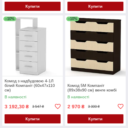
Купити
Купити
–10%
–10%
Комод з надбудовою 4-1Л
білий Компаніт (60х47х110
Комод 5М Компаніт
см)
(89х38х90 см) венге комбі
В наявності
В наявності
3 192,30
2 970
₴
₴
3 547 ₴
3 300 ₴
Купити
Купити