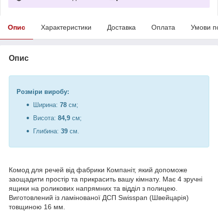
Опис
Характеристики
Доставка
Оплата
Умови п
Опис
Розміри виробу:
Ширина:
78
см;
Висота:
84,9
см;
Глибина:
39
см.
Комод для речей від фабрики Компаніт, який допоможе
заощадити простір та прикрасить вашу кімнату. Має 4 зручні
ящики на роликових напрямних та відділ з полицею.
Виготовлений із ламінованої ДСП Swisspan (Швейцарія)
товщиною 16 мм.