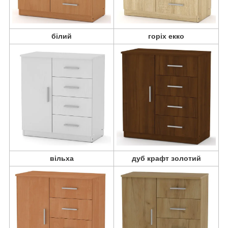
білий
горіх екко
вільха
дуб крафт золотий