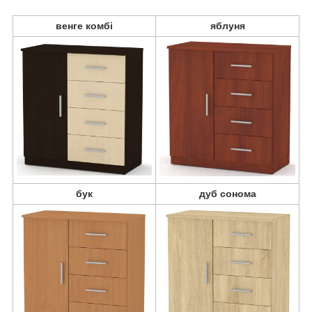
венге комбі
яблуня
бук
дуб сонома