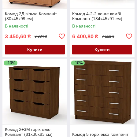
Комод 2Д вільха Компаніт
Комод 4-2-2 венге комбі
(80х45х99 см)
Компаніт (134х45х91 см)
В наявності
В наявності
3 450,60
6 400,80
₴
₴
3 834 ₴
7 112 ₴
Купити
Купити
–10%
–10%
Комод 2+3М горіх екко
Компаніт (81х38х83 см)
Комод 5 горіх екко Компаніт