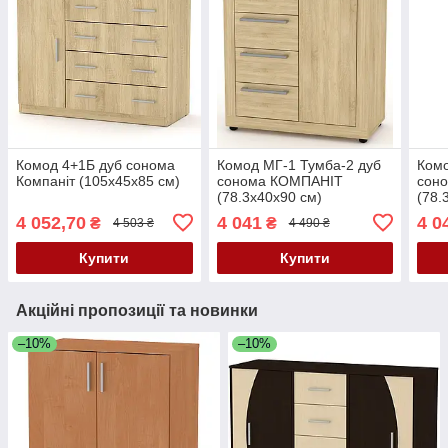
Комод 4+1Б дуб сонома
Комод МГ-1 Тумба-2 дуб
Комо
Компаніт (105х45х85 см)
сонома КОМПАНІТ
сон
(78.3х40х90 см)
(78.
4 052,70
4 041
4 0
₴
₴
4 503 ₴
4 490 ₴
Купити
Купити
Акційні пропозиції та новинки
–10%
–10%