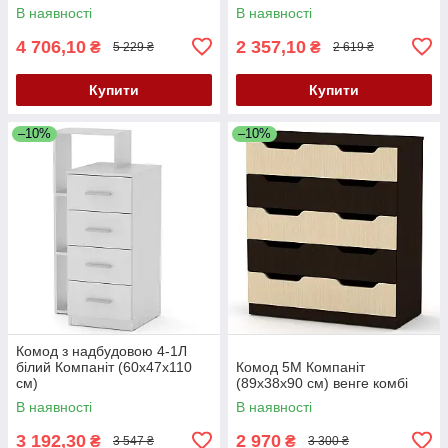
В наявності
В наявності
4 706,10
2 357,10
₴
₴
5 229 ₴
2 619 ₴
Купити
Купити
–10%
–10%
Комод з надбудовою 4-1Л
білий Компаніт (60х47х110
Комод 5М Компаніт
см)
(89х38х90 см) венге комбі
В наявності
В наявності
3 192,30
2 970
₴
₴
3 547 ₴
3 300 ₴