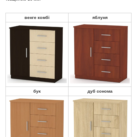
венге комбі
яблуня
бук
дуб сонома