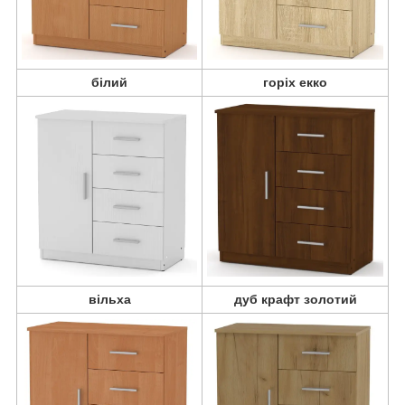
білий
горіх екко
вільха
дуб крафт золотий