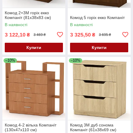
Комод 2+3М горіх екко
Компаніт (81х38х83 см)
Комод 5 горіх екко Компаніт
В наявності
В наявності
3 122,10
3 325,50
₴
₴
3 469 ₴
3 695 ₴
Купити
Купити
–10%
–10%
Комод 4-2 вільха Компаніт
Комод 3М дуб сонома
(130х47х110 см)
Компаніт (61х38х69 см)