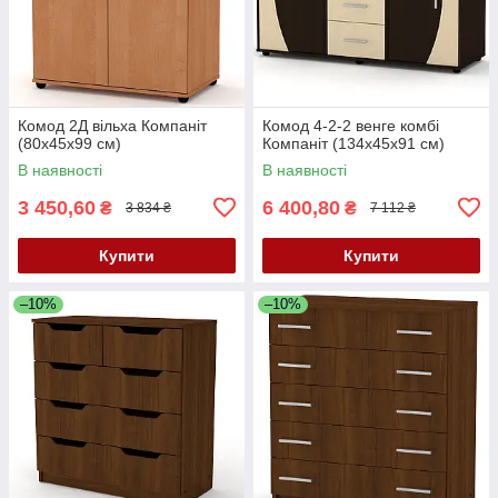
Комод 2Д вільха Компаніт
Комод 4-2-2 венге комбі
(80х45х99 см)
Компаніт (134х45х91 см)
В наявності
В наявності
3 450,60
6 400,80
₴
₴
3 834 ₴
7 112 ₴
Купити
Купити
–10%
–10%