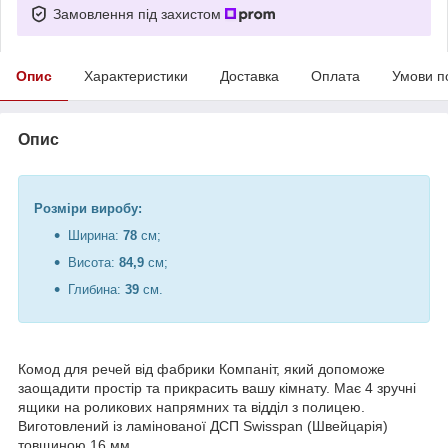
Замовлення під захистом
Опис
Характеристики
Доставка
Оплата
Умови п
Опис
Розміри виробу:
Ширина:
78
см;
Висота:
84,9
см;
Глибина:
39
см.
Комод для речей від фабрики Компаніт, який допоможе
заощадити простір та прикрасить вашу кімнату. Має 4 зручні
ящики на роликових напрямних та відділ з полицею.
Виготовлений із ламінованої ДСП Swisspan (Швейцарія)
товщиною 16 мм.