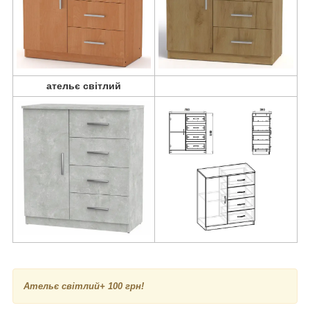
ательє світлий
А
тельє світлий
+ 100 грн!