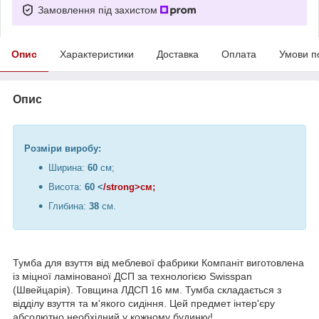
Замовлення під захистом
Опис
Характеристики
Доставка
Оплата
Умови п
Опис
Розміри виробу:
Ширина:
60
см;
Висота:
60 <
/strong>см;
Глибина:
38
см.
Тумба для взуття від меблевої фабрики Компаніт виготовлена
із міцної ламінованої ДСП за технологією Swisspan
(Швейцарія). Товщина ЛДСП 16 мм. Тумба складається з
відділу взуття та м'якого сидіння. Цей предмет інтер'єру
абсолютно необхідний у кожному будинку!