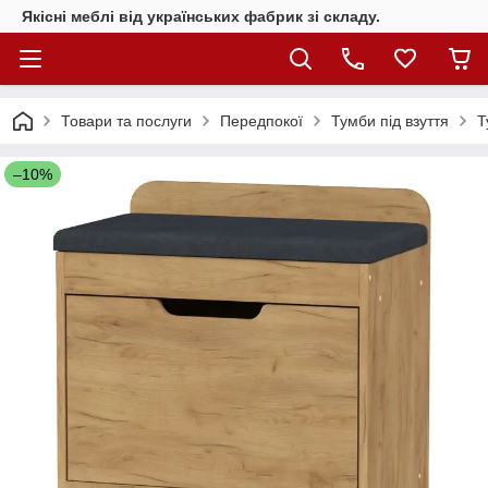
Якісні меблі від українських фабрик зі складу.
Товари та послуги
Передпокої
Тумби під взуття
Т
–10%