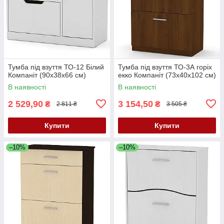
Тумба під взуття ТО-12 Білий
Тумба під взуття ТО-3А горіх
Компаніт (90х38х66 см)
екко Компаніт (73х40х102 см)
В наявності
В наявності
2 529,90
3 154,50
₴
₴
2 811 ₴
3 505 ₴
Купити
Купити
–10%
–10%