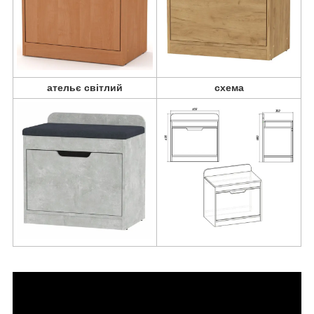
ательє світлий
схема