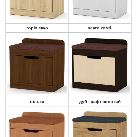
горіх екко
венге комбі
вільха
дуб крафт золотий