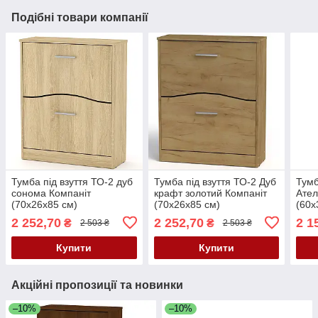
Подібні товари компанії
Тумба під взуття ТО-2 дуб
Тумба під взуття ТО-2 Дуб
Тумб
сонома Компаніт
крафт золотий Компаніт
Ател
(70х26х85 см)
(70х26х85 см)
(60х
2 252,70
2 252,70
2 1
₴
₴
2 503 ₴
2 503 ₴
Купити
Купити
Акційні пропозиції та новинки
–10%
–10%