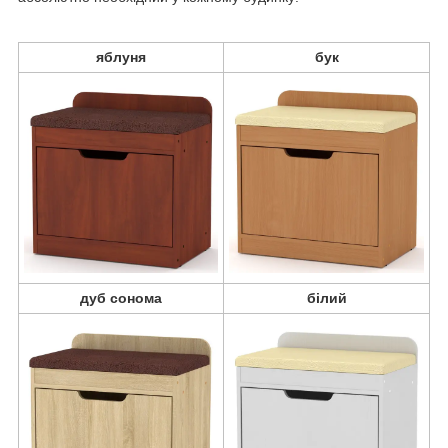
яблуня
бук
дуб сонома
білий