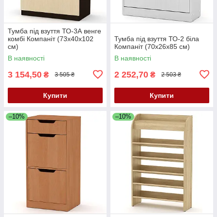
Тумба під взуття ТО-3А венге
комбі Компаніт (73х40х102
Тумба під взуття ТО-2 біла
см)
Компаніт (70х26х85 см)
В наявності
В наявності
3 154,50
2 252,70
₴
₴
3 505 ₴
2 503 ₴
Купити
Купити
–10%
–10%