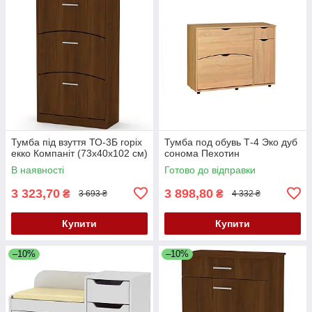
Тумба під взуття ТО-3Б горіх
Тумба под обувь Т-4 Эко дуб
екко Компаніт (73х40х102 см)
сонома Пехотин
В наявності
Готово до відправки
3 323,70
3 898,80
₴
₴
3 693 ₴
4 332 ₴
Купити
Купити
–10%
–10%