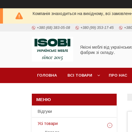
Компанія знаходиться на вихідному, всі замовлен
+380 (68) 383-05-08
+380 (99) 353-17-45
+380
Якісні меблі від українськи
фабрик зі складу.
ГОЛОВНА
ВСІ ТОВАРИ
ПРО НАС
ПОЛИЦІ ТА СТЕЛАЖІ
ШАФИ
ТУМБИ П
Відгуки
Усі товари