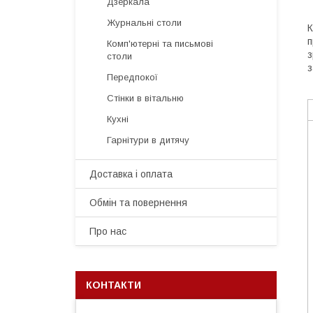
Дзеркала
Журнальні столи
К
п
Комп'ютерні та письмові
з
столи
з
Передпокої
Стінки в вітальню
Кухні
Гарнітури в дитячу
Доставка і оплата
Обмін та повернення
Про нас
КОНТАКТИ