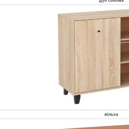
дуб сонома
вільха