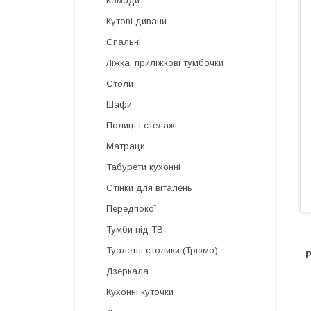
Комоди
Кутові дивани
Спальні
Ліжка, приліжкові тумбочки
Столи
Шафи
Полиці і стелажі
Матраци
Табурети кухонні
Стінки для віталень
Передпокої
Тумби під ТВ
Туалетні столики (Трюмо)
Р
Дзеркала
Кухонні куточки