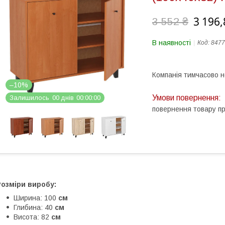
3 196,
3 552 ₴
В наявності
Код:
8477
Компанія тимчасово 
–10%
Залишилось
0
0
днів
0
0
0
0
0
0
повернення товару п
озміри виробу:
Ширина: 100
см
Глибина: 40
см
Висота: 82
см