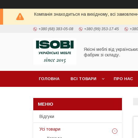
Компанія знаходиться на вихідному, всі замовлен
+380 (68) 383-05-08
+380 (99) 353-17-45
+380
Якісні меблі від українськи
фабрик зі складу.
ГОЛОВНА
ВСІ ТОВАРИ
ПРО НАС
ПОЛИЦІ ТА СТЕЛАЖІ
ШАФИ
ТУМБИ П
Відгуки
Усі товари