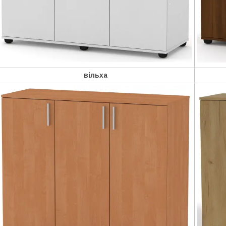
вільха