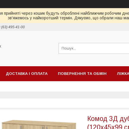
ня прийняті через кошик будуть оброблені найближчим робочим днем
зв'яжемось у найкоротший термін. Дякуємо, що обрали наш ма
 (63) 495-41-00
х
ДОСТАВКА І ОПЛАТА
ПОВЕРНЕННЯ ТА ОБМІН
ЛІЖК
ІД ТБ
МАТРАЦИ
Комод 3Д ду
(120х45х99 с