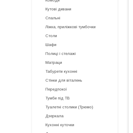
Комоди
Кутові дивани
Спальні
Ліжка, приліжкові тумбочки
Столи
Шафи
Полиці і стелажі
Матраци
Табурети кухонні
Стінки для віталень
Передпокої
Тумби під ТВ
Туалетні столики (Трюмо)
Дзеркала
Кухонні куточки