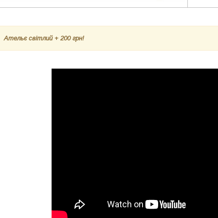
А
тельє світлий
+ 200 грн!