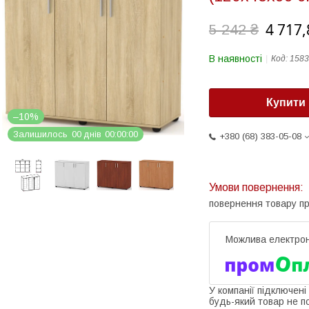
4 717,
5 242 ₴
В наявності
Код:
1583
Купити
–10%
Залишилось
0
0
днів
0
0
0
0
0
0
+380 (68) 383-05-08
повернення товару п
У компанії підключені
будь-який товар не п