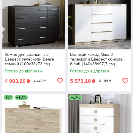
Комод для спальні К-3
Великий комод Мікс-3
Еверест телескопи Венге
телескопи Еверест сонома +
темний (100х38х73 см)
білий (140х38х97,7 см)
Готово до відправки
Готово до відправки
4 003,20
5 570,10
₴
₴
4 448 ₴
6 189 ₴
Топ
–10%
–10%