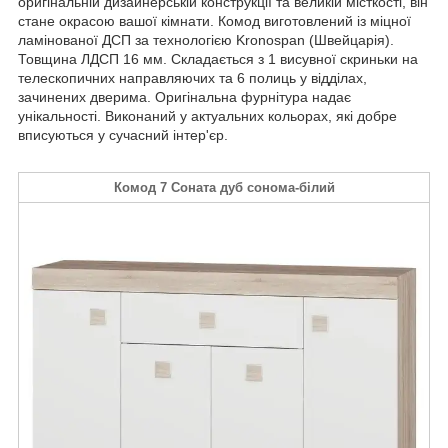
оригінальній дизайнерській конструкції та великій місткості, він
стане окрасою вашої кімнати. Комод виготовлений із міцної
ламінованої ДСП за технологією Kronospan (Швейцарія).
Товщина ЛДСП 16 мм. Складається з 1 висувної скриньки на
телескопичних направляючих та 6 полиць у відділах,
зачинених дверима. Оригінальна фурнітура надає
унікальності. Виконаний у актуальних кольорах, які добре
вписуються у сучасний інтер'єр.
Комод 7 Соната дуб сонома-білий