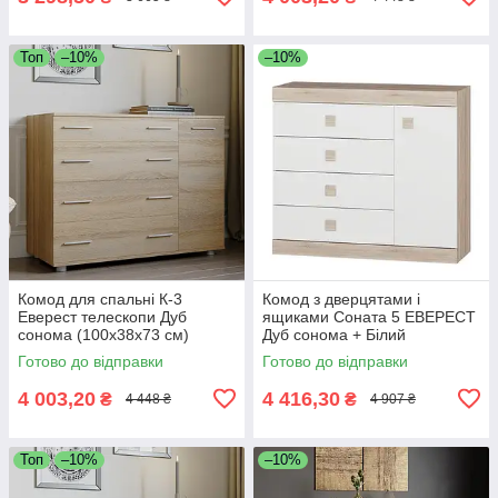
Топ
–10%
–10%
Комод для спальні К-3
Комод з дверцятами і
Еверест телескопи Дуб
ящиками Соната 5 ЕВЕРЕСТ
сонома (100х38х73 см)
Дуб сонома + Білий
(105х38х93.5 см)
Готово до відправки
Готово до відправки
4 003,20
4 416,30
₴
₴
4 448 ₴
4 907 ₴
Топ
–10%
–10%