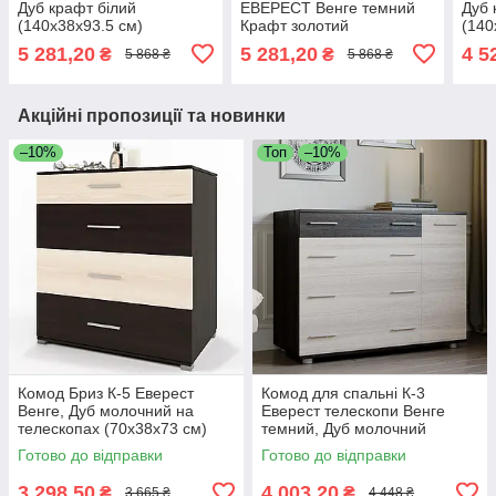
Дуб крафт білий
ЕВЕРЕСТ Венге темний
Дуб 
(140х38х93.5 см)
Крафт золотий
(140
ЕВЕРЕСТ
(140х38х93.5 см)
ЕВЕ
5 281,20
5 281,20
4 5
₴
₴
5 868 ₴
5 868 ₴
Акційні пропозиції та новинки
–10%
Топ
–10%
Комод Бриз К-5 Еверест
Комод для спальні К-3
Венге, Дуб молочний на
Еверест телескопи Венге
телескопах (70х38х73 см)
темний, Дуб молочний
(100х38х73 см)
Готово до відправки
Готово до відправки
3 298,50
4 003,20
₴
₴
3 665 ₴
4 448 ₴