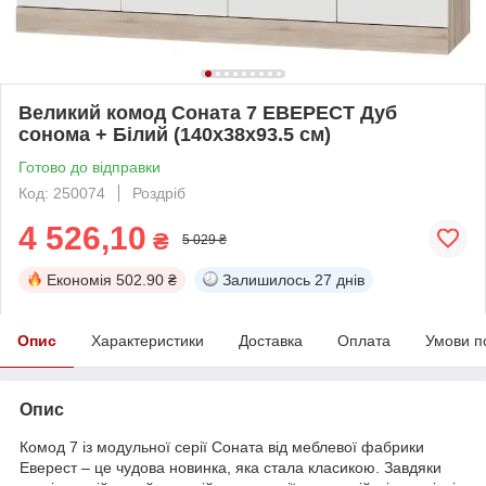
Великий комод Соната 7 ЕВЕРЕСТ Дуб
сонома + Білий (140х38х93.5 см)
Готово до відправки
Код: 250074
Роздріб
4 526,10
₴
5 029 ₴
Економія
502.90 ₴
Залишилось
27 днів
Опис
Характеристики
Доставка
Оплата
Умови п
Опис
Комод 7 із модульної серії Соната від меблевої фабрики
Еверест – це чудова новинка, яка стала класикою. Завдяки