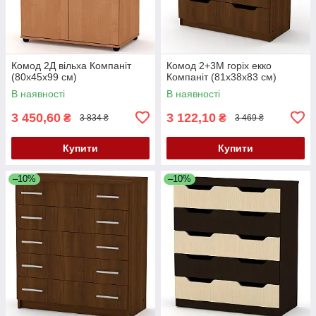
Комод 2Д вільха Компаніт
Комод 2+3М горіх екко
(80х45х99 см)
Компаніт (81х38х83 см)
В наявності
В наявності
3 450,60
3 122,10
₴
₴
3 834 ₴
3 469 ₴
Купити
Купити
–10%
–10%