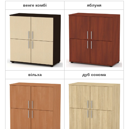
венге комбі
яблуня
вільха
дуб сонома