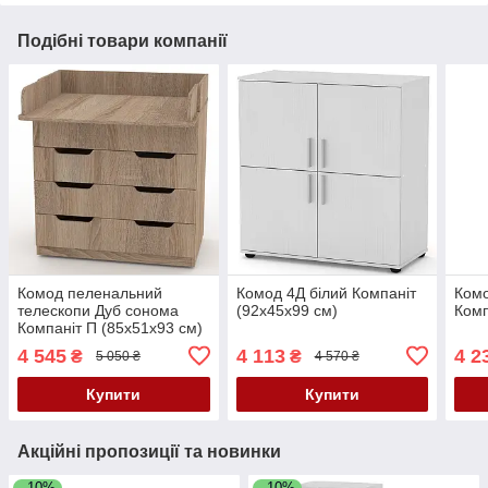
Подібні товари компанії
Комод пеленальний
Комод 4Д білий Компаніт
Комо
телескопи Дуб сонома
(92х45х99 см)
Комп
Компаніт П (85х51х93 см)
4 545
4 113
4 2
₴
₴
5 050 ₴
4 570 ₴
Купити
Купити
Акційні пропозиції та новинки
–10%
–10%