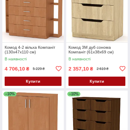
Комод 4-2 вільха Компаніт
Комод 3М дуб сонома
(130х47х110 см)
Компаніт (61х38х69 см)
В наявності
В наявності
4 706,10
2 357,10
₴
₴
5 229 ₴
2 619 ₴
Купити
Купити
–10%
–10%