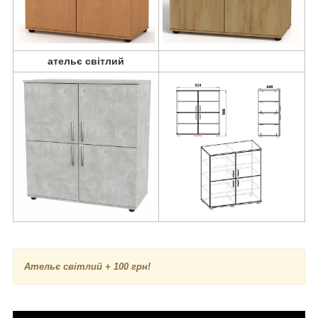
ательє світлий
А
тельє світлий
+ 100 грн!