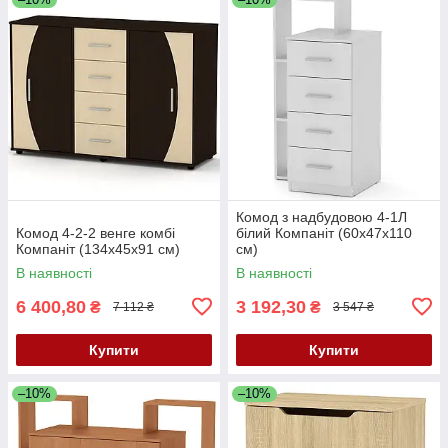
Комод з надбудовою 4-1Л
Комод 4-2-2 венге комбі
білий Компаніт (60х47х110
Компаніт (134х45х91 см)
см)
В наявності
В наявності
6 400,80
3 192,30
₴
₴
7 112 ₴
3 547 ₴
Купити
Купити
–10%
–10%