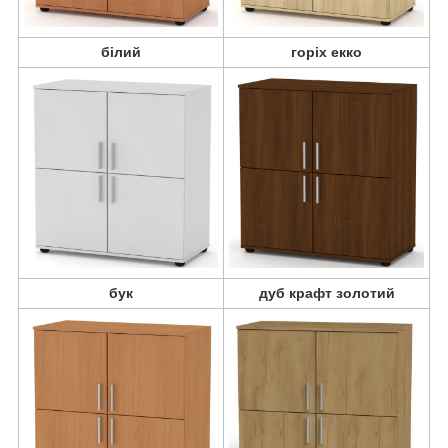
білий
горіх екко
бук
дуб крафт золотий