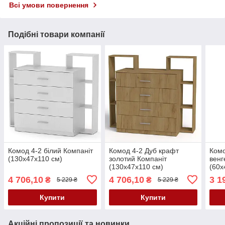
Всі умови повернення
Подібні товари компанії
Комод 4-2 білий Компаніт
Комод 4-2 Дуб крафт
Комо
(130х47х110 см)
золотий Компаніт
венг
(130х47х110 см)
(60х
4 706,10
4 706,10
3 1
₴
₴
5 229 ₴
5 229 ₴
Купити
Купити
Акційні пропозиції та новинки