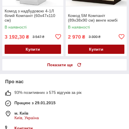
Комод з надбудовою 4-1Л
білий Компаніт (60х47х110
Комод 5М Компаніт
см)
(89х38х90 см) венге комбі
В наявності
В наявності
3 192,30
2 970
₴
₴
3 547 ₴
3 300 ₴
Купити
Купити
Показати ще
Про нас
93% позитивних з 575 відгуків за рік
Працює з 29.01.2015
м. Київ
Київ, Україна
Контакти