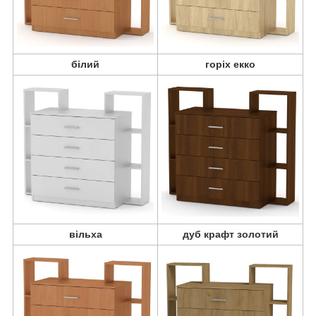
білий
горіх екко
вільха
дуб крафт золотий