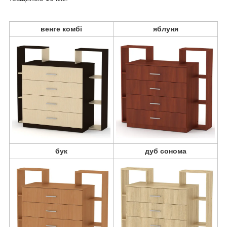
венге комбі
яблуня
бук
дуб сонома