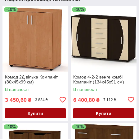
–10%
–10%
Комод 2Д вільха Компаніт
Комод 4-2-2 венге комбі
(80х45х99 см)
Компаніт (134х45х91 см)
В наявності
В наявності
3 450,60
6 400,80
₴
₴
3 834 ₴
7 112 ₴
Купити
Купити
–10%
–10%