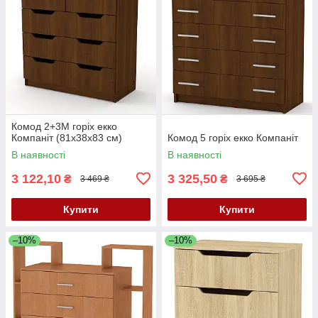
Комод 2+3М горіх екко
Компаніт (81х38х83 см)
Комод 5 горіх екко Компаніт
В наявності
В наявності
3 122,10
3 325,50
₴
₴
3 469 ₴
3 695 ₴
Купити
Купити
–10%
–10%