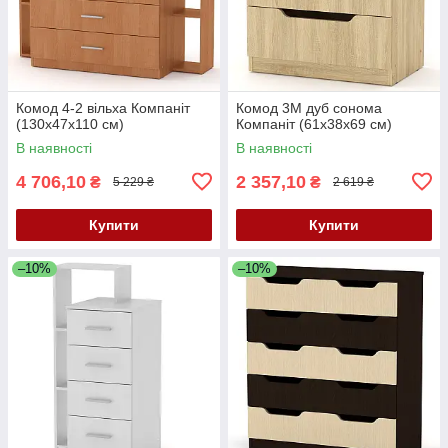
Комод 4-2 вільха Компаніт
Комод 3М дуб сонома
(130х47х110 см)
Компаніт (61х38х69 см)
В наявності
В наявності
4 706,10
2 357,10
₴
₴
5 229 ₴
2 619 ₴
Купити
Купити
–10%
–10%