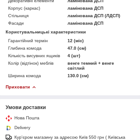
Декоративні елементи
ламінована ДСП
Корпус (каркас)
ламінована ДСП
Стільниця
ламінована ДСП (ЛДСП)
Фасади
ламінована ДСП
Користувальницькі характеристики
Гарантійний термін
12 (міс)
Глибина комода
47.0 (см)
Кількість висувних ящиків
4 (шт)
Колір (відтінок) меблів
венге темний + венге
світлий
Ширина комода
130.0 (см)
Приховати
Умови доставки
Нова Пошта
Delivery
Кур'єром магазину за адресою Київ 550 грн ( Київська