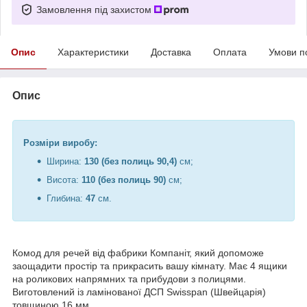
Замовлення під захистом
Опис
Характеристики
Доставка
Оплата
Умови п
Опис
Розміри виробу:
Ширина:
130 (без полиць 90,4)
см;
Висота:
110 (без полиць 90)
см;
Глибина:
47
см.
Комод для речей від фабрики Компаніт, який допоможе
заощадити простір та прикрасить вашу кімнату. Має 4 ящики
на роликових напрямних та прибудови з полицями.
Виготовлений із ламінованої ДСП Swisspan (Швейцарія)
товщиною 16 мм.