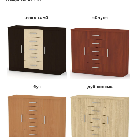
венге комбі
яблуня
бук
дуб сонома