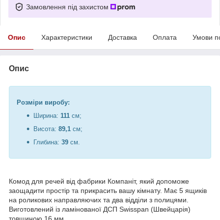
Замовлення під захистом
Опис
Характеристики
Доставка
Оплата
Умови п
Опис
Розміри виробу:
Ширина:
111
см;
Висота:
89,1
см;
Глибина:
39
см.
Комод для речей від фабрики Компаніт, який допоможе
заощадити простір та прикрасить вашу кімнату. Має 5 ящиків
на роликових направляючих та два відділи з полицями.
Виготовлений із ламінованої ДСП Swisspan (Швейцарія)
товщиною 16 мм.