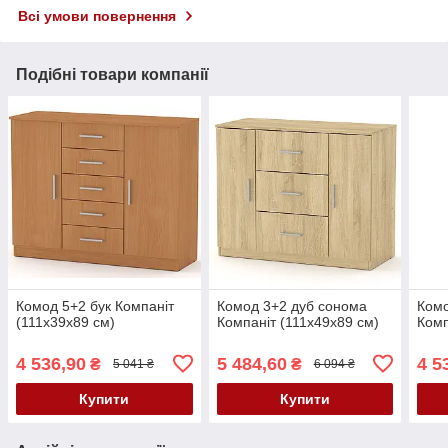
Всі умови повернення
Подібні товари компанії
Комод 5+2 бук Компаніт
Комод 3+2 дуб сонома
Комо
(111х39х89 см)
Компаніт (111х49х89 см)
Комп
4 536,90
5 484,60
4 5
₴
₴
5 041 ₴
6 094 ₴
Купити
Купити