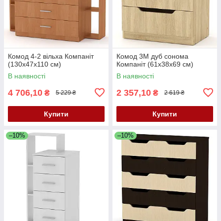
Комод 4-2 вільха Компаніт
Комод 3М дуб сонома
(130х47х110 см)
Компаніт (61х38х69 см)
В наявності
В наявності
4 706,10
2 357,10
₴
₴
5 229 ₴
2 619 ₴
Купити
Купити
–10%
–10%