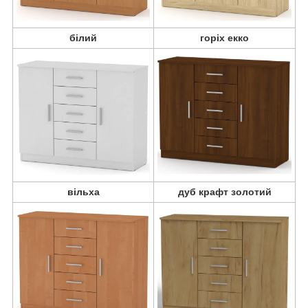
білий
горіх екко
вільха
дуб крафт золотий