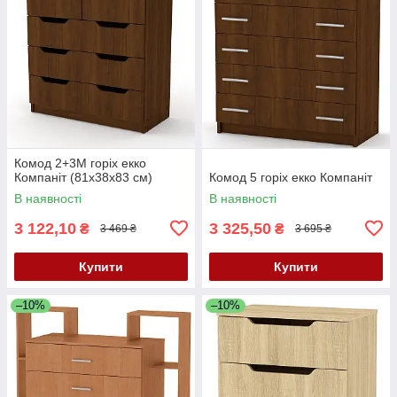
Комод 2+3М горіх екко
Компаніт (81х38х83 см)
Комод 5 горіх екко Компаніт
В наявності
В наявності
3 122,10
3 325,50
₴
₴
3 469 ₴
3 695 ₴
Купити
Купити
–10%
–10%