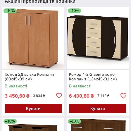
Акційні пропозиції та новинки
–10%
–10%
Комод 2Д вільха Компаніт
Комод 4-2-2 венге комбі
(80х45х99 см)
Компаніт (134х45х91 см)
В наявності
В наявності
3 450,60
6 400,80
₴
₴
3 834 ₴
7 112 ₴
Купити
Купити
–10%
–10%