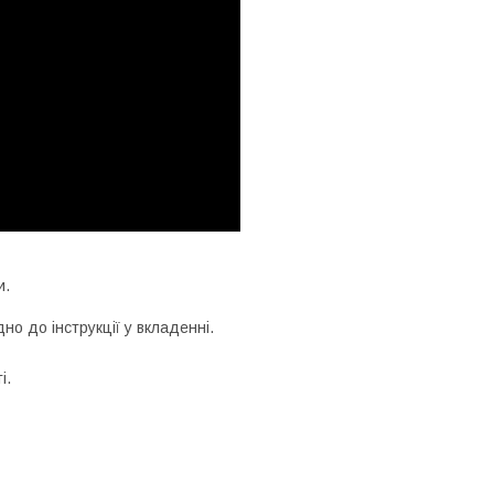
и.
но до інструкції у вкладенні.
і.