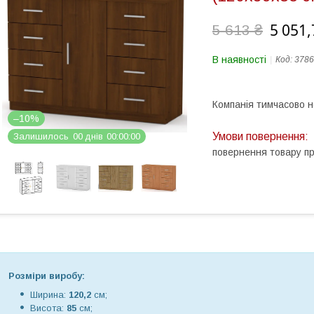
5 051,
5 613 ₴
В наявності
Код:
3786
Компанія тимчасово 
–10%
Залишилось
0
0
днів
0
0
0
0
0
0
повернення товару п
Розміри виробу:
Ширина:
120,2
см;
Висота:
85
см;