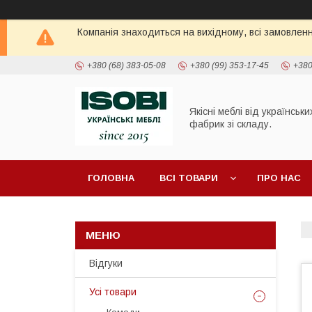
Компанія знаходиться на вихідному, всі замовлен
+380 (68) 383-05-08
+380 (99) 353-17-45
+380
Якісні меблі від українськи
фабрик зі складу.
ГОЛОВНА
ВСІ ТОВАРИ
ПРО НАС
ПОЛИЦІ ТА СТЕЛАЖІ
ШАФИ
ТУМБИ П
Відгуки
Усі товари