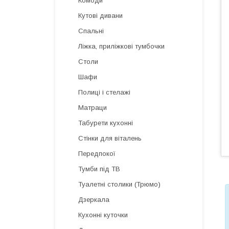
Комоди
Кутові дивани
Спальні
Ліжка, приліжкові тумбочки
Столи
Шафи
Полиці і стелажі
Матраци
Табурети кухонні
Стінки для віталень
Передпокої
Тумби під ТВ
Туалетні столики (Трюмо)
Дзеркала
Кухонні куточки