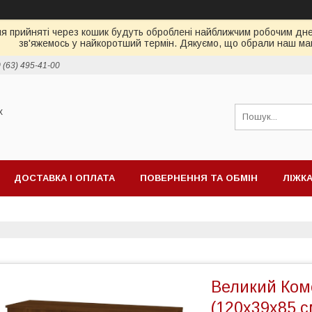
ня прийняті через кошик будуть оброблені найближчим робочим днем
зв'яжемось у найкоротший термін. Дякуємо, що обрали наш ма
 (63) 495-41-00
х
ДОСТАВКА І ОПЛАТА
ПОВЕРНЕННЯ ТА ОБМІН
ЛІЖК
ІД ТБ
МАТРАЦИ
Великий Комо
(120х39х85 с