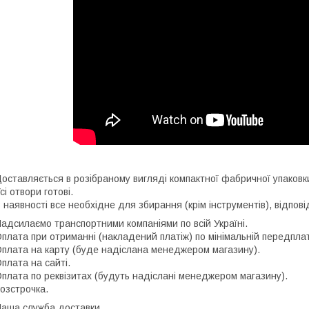
оставляється в розібраному вигляді компактної фабричної упаковк
сі отвори готові.
 наявності все необхідне для збирання (крім інструментів), відповід
адсилаємо транспортними компаніями по всій Україні.
плата при отриманні (накладений платіж) по мінімальній передплат
плата на карту (буде надіслана менеджером магазину).
плата на сайті.
плата по реквізитах (будуть надіслані менеджером магазину).
озстрочка.
аша служба доставки.