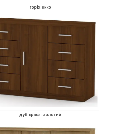
горіх екко
дуб крафт золотий