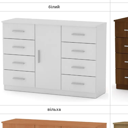
білий
вільха