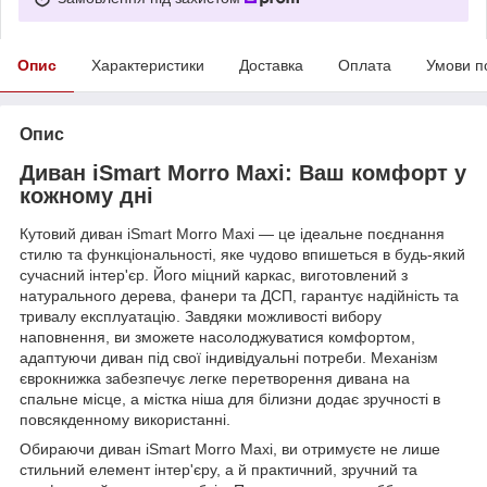
Опис
Характеристики
Доставка
Оплата
Умови п
Опис
Диван iSmart Morro Maxi: Ваш комфорт у
кожному дні
Кутовий диван iSmart Morro Maxi — це ідеальне поєднання
стилю та функціональності, яке чудово впишеться в будь-який
сучасний інтер'єр. Його міцний каркас, виготовлений з
натурального дерева, фанери та ДСП, гарантує надійність та
тривалу експлуатацію. Завдяки можливості вибору
наповнення, ви зможете насолоджуватися комфортом,
адаптуючи диван під свої індивідуальні потреби. Механізм
єврокнижка забезпечує легке перетворення дивана на
спальне місце, а містка ніша для білизни додає зручності в
повсякденному використанні.
Обираючи диван iSmart Morro Maxi, ви отримуєте не лише
стильний елемент інтер'єру, а й практичний, зручний та