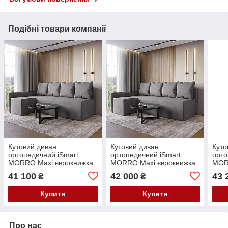
Подібні товари компанії
Кутовий диван
Кутовий диван
Куто
ортопедичний iSmart
ортопедичний iSmart
орто
MORRO Maxi єврокнижка
MORRO Maxi єврокнижка
MOR
205x149 см (матрац
205x149 см (матрац
205x
41 100
42 000
43 
₴
₴
Pocket spring) сірий Laura
Silver) сірий Laura 33
сіри
33 (ISM-051357)
(ISM-051363)
0513
Купити
Купити
Про нас