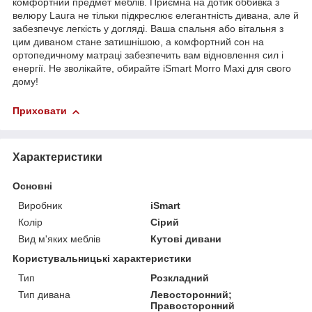
комфортний предмет меблів. Приємна на дотик оббивка з
велюру Laura не тільки підкреслює елегантність дивана, але й
забезпечує легкість у догляді. Ваша спальня або вітальня з
цим диваном стане затишнішою, а комфортний сон на
ортопедичному матраці забезпечить вам відновлення сил і
енергії. Не зволікайте, обирайте iSmart Morro Maxi для свого
дому!
Приховати
Характеристики
Основні
Виробник
iSmart
Колір
Сірий
Вид м'яких меблів
Кутові дивани
Користувальницькі характеристики
Тип
Розкладний
Тип дивана
Левосторонний;
Правосторонний