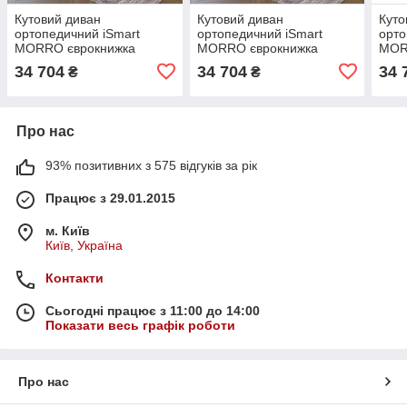
Кутовий диван
Кутовий диван
Куто
ортопедичний iSmart
ортопедичний iSmart
орто
MORRO єврокнижка
MORRO єврокнижка
MOR
198x140 см (матрац
198x140 см (матрац
198x
34 704
34 704
34 
₴
₴
Pocket spring) графіт
Pocket spring) оливковий
Pock
Laura 15 (ISM-051325)
Laura 27 (ISM-051326)
33 (
Про нас
93% позитивних з 575 відгуків за рік
Працює з 29.01.2015
м. Київ
Київ, Україна
Контакти
Сьогодні працює з 11:00 до 14:00
Показати весь графік роботи
Про нас