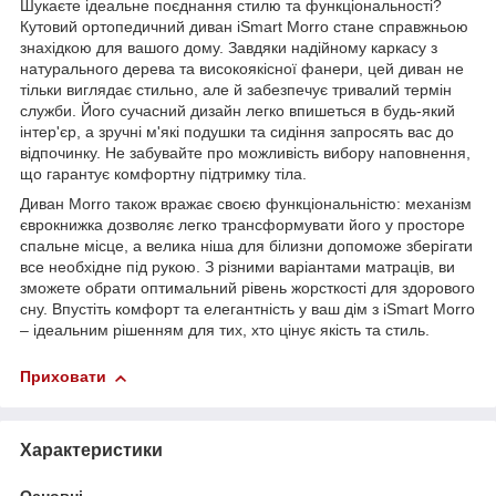
Шукаєте ідеальне поєднання стилю та функціональності?
Кутовий ортопедичний диван iSmart Morro стане справжньою
знахідкою для вашого дому. Завдяки надійному каркасу з
натурального дерева та високоякісної фанери, цей диван не
тільки виглядає стильно, але й забезпечує тривалий термін
служби. Його сучасний дизайн легко впишеться в будь-який
інтер'єр, а зручні м'які подушки та сидіння запросять вас до
відпочинку. Не забувайте про можливість вибору наповнення,
що гарантує комфортну підтримку тіла.
Диван Morro також вражає своєю функціональністю: механізм
єврокнижка дозволяє легко трансформувати його у просторе
спальне місце, а велика ніша для білизни допоможе зберігати
все необхідне під рукою. З різними варіантами матраців, ви
зможете обрати оптимальний рівень жорсткості для здорового
сну. Впустіть комфорт та елегантність у ваш дім з iSmart Morro
– ідеальним рішенням для тих, хто цінує якість та стиль.
Приховати
Характеристики
Основні