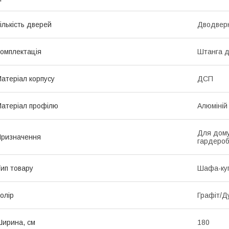
ількість дверей
Дводвер
омплектація
Штанга д
атеріал корпусу
ДСП
атеріал профілю
Алюміній
Для дому,
ризначення
гардеро
ип товару
Шафа-ку
олір
Графіт/Д
ирина, см
180