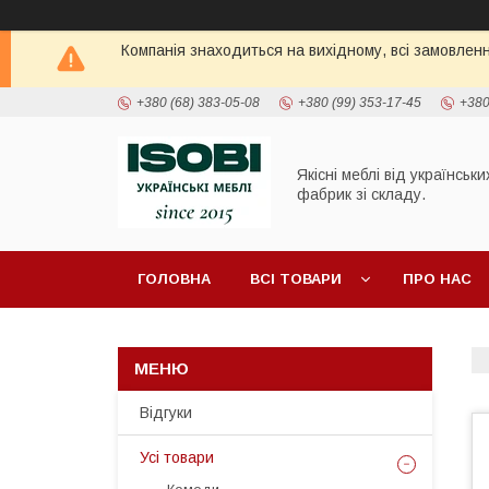
Компанія знаходиться на вихідному, всі замовлен
+380 (68) 383-05-08
+380 (99) 353-17-45
+380
Якісні меблі від українськи
фабрик зі складу.
ГОЛОВНА
ВСІ ТОВАРИ
ПРО НАС
ПОЛИЦІ ТА СТЕЛАЖІ
ШАФИ
ТУМБИ П
Відгуки
Усі товари