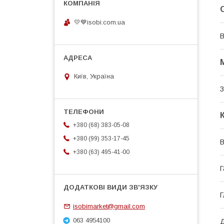
💛💙isobi.com.ua
В
Київ, Україна
З
+380 (68) 383-05-08
+380 (99) 353-17-45
В
+380 (63) 495-41-00
Г
Г
isobimarket@gmail.com
063 4954100
Д