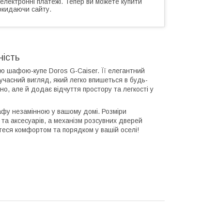
 електронні платежі. Тепер ви можете купити
окидаючи сайту.
ність
ою шафою-купе Doros G-Caiser. Її елегантний
учасний вигляд, який легко впишеться в будь-
но, але й додає відчуття простору та легкості у
афу незамінною у вашому домі. Розміри
та аксесуарів, а механізм розсувних дверей
теся комфортом та порядком у вашій оселі!