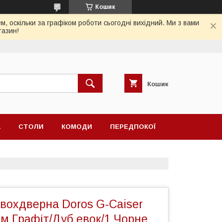
Кошик
, оскільки за графіком роботи сьогодні вихідний. Ми з вами
газин!
Кошик
А
СТОЛИ
КОМОДИ
ПЕРЕДПОКОЇ
вохдверна Doros G-Caiser
м Графіт/Дуб евок/1 Чорне