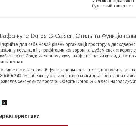
У компанії підключені
будь-який товар не п
Шафа-купе Doros G-Caiser: Стиль та Функціональ
ідкрийте для себе новий рівень організації простору з двохдверн
изайн у поєднанні з графітовим кольором та дубом евок створює с
кий інтер'єр. Завдяки чорному склу, шафа не тільки виглядає стиль
ашій кімнаті.
е лише естетика, але й функціональність - це те, що робить цю ш
80х60х240 см забезпечують достатньо місця для зберігання одягу 
озволяє зекономити простір. Оберіть Doros G-Caiser і насолоджуй
арактеристики