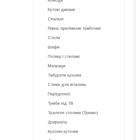
Комоди
Кутові дивани
Спальні
Ліжка, приліжкові тумбочки
Столи
Шафи
Полиці і стелажі
Матраци
Табурети кухонні
Стінки для віталень
Передпокої
Тумби під ТВ
Туалетні столики (Трюмо)
Дзеркала
Кухонні куточки