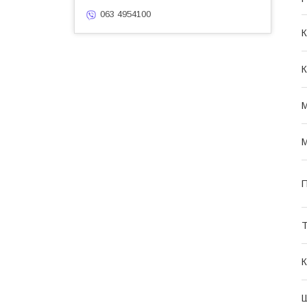
063 4954100
К
К
М
М
П
Т
К
Ш