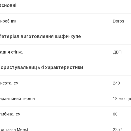
Основні
иробник
Doros
Матеріал виготовлення шафи-купе
адня стінка
ДВП
Користувальницькі характеристики
исота, см
240
арантійний термін
18 місяці
либина, см
60
оставка Meest
2257