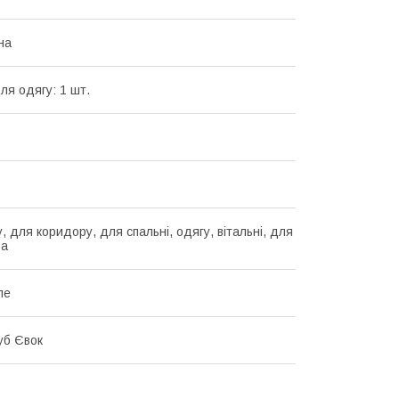
на
ля одягу: 1 шт.
 для коридору, для спальні, одягу, вітальні, для
ба
пе
уб Євок