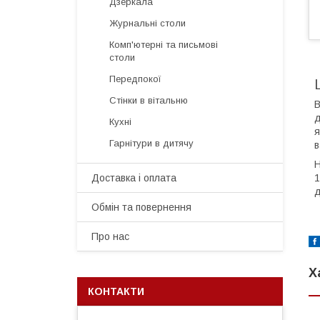
Дзеркала
Журнальні столи
Комп'ютерні та письмові
столи
Передпокої
Стінки в вітальню
В
д
Кухні
я
Гарнітури в дитячу
в
Н
1
Доставка і оплата
д
Обмін та повернення
Про нас
Х
КОНТАКТИ