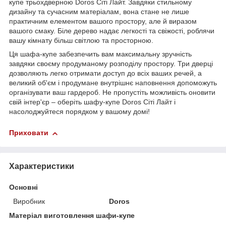
купе трьохдверною Doros Сіті Лайт. Завдяки стильному
дизайну та сучасним матеріалам, вона стане не лише
практичним елементом вашого простору, але й виразом
вашого смаку. Біле дерево надає легкості та свіжості, роблячи
вашу кімнату більш світлою та просторною.
Ця шафа-купе забезпечить вам максимальну зручність
завдяки своєму продуманому розподілу простору. Три дверці
дозволяють легко отримати доступ до всіх ваших речей, а
великий об'єм і продумане внутрішнє наповнення допоможуть
організувати ваш гардероб. Не пропустіть можливість оновити
свій інтер'єр – оберіть шафу-купе Doros Сіті Лайт і
насолоджуйтеся порядком у вашому домі!
Приховати
Характеристики
Основні
Виробник
Doros
Матеріал виготовлення шафи-купе