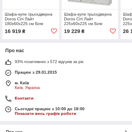
Шафа-купе трьохдверна
Шафа-купе трьохдверна
Шаф
Doros Сіті Лайт
Doros Сіті Лайт
Doro
180х60х225 см Біле
225х60х225 см Біле
225х
дерево/2 Дзеркала (DRS-
дерево/2 Дзеркала (DRS-
соно
16 919
19 229
26 
₴
₴
011064)
011065)
0110
Про нас
93% позитивних з 572 відгуків за рік
Працює з 29.01.2015
м. Київ
Київ, Україна
Контакти
Сьогодні працює з 10:00 до 18:00
Показати весь графік роботи
Про нас