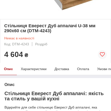
Стільниця Еверест Дуб аппалачі U-38 мм
290х60 см (DTM-4243)
Немає в наявності
Код: DTM-4243
Роздріб
4 604
₴
Опис
Характеристики
Доставка
Оплата
Умови п
Опис
Стільниця Еверест Дуб аппалачі: якість
та стиль у вашій кухні
Відкрийте для себе стільницю Еверест Дуб аппалачі, яка