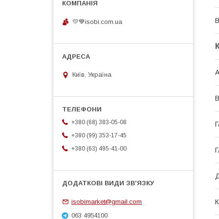
В
💛💙isobi.com.ua
А
Київ, Україна
В
+380 (68) 383-05-08
Г
+380 (99) 353-17-45
+380 (63) 495-41-00
Г
Д
К
isobimarket@gmail.com
063 4954100