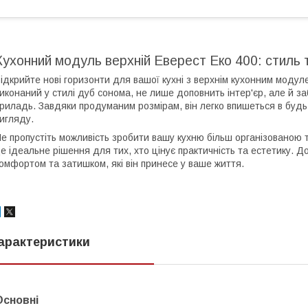
Кухонний модуль верхній Еверест Еко 400: стиль т
ідкрийте нові горизонти для вашої кухні з верхнім кухонним моду
иконаний у стилі дуб сонома, не лише доповнить інтер'єр, але й з
риладь. Завдяки продуманим розмірам, він легко впишеться в будь-
игляду.
е пропустіть можливість зробити вашу кухню більш організованою 
е ідеальне рішення для тих, хто цінує практичність та естетику. Д
омфортом та затишком, які він принесе у ваше життя.
арактеристики
Основні