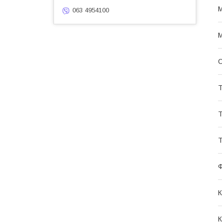
М
063 4954100
М
С
Т
Т
Т
К
К