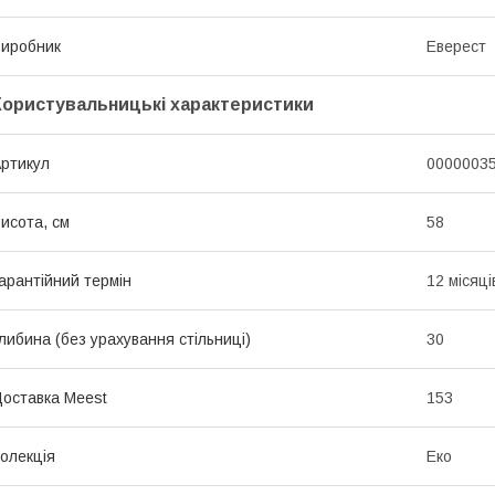
иробник
Еверест
Користувальницькі характеристики
ртикул
0000003
исота, см
58
арантійний термін
12 місяці
либина (без урахування стільниці)
30
оставка Meest
153
олекція
Еко