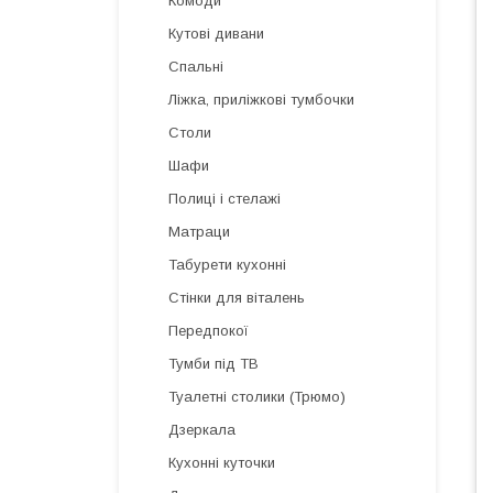
Комоди
Кутові дивани
Спальні
Ліжка, приліжкові тумбочки
Столи
Шафи
Полиці і стелажі
Матраци
Табурети кухонні
Стінки для віталень
Передпокої
Тумби під ТВ
Туалетні столики (Трюмо)
Дзеркала
Кухонні куточки