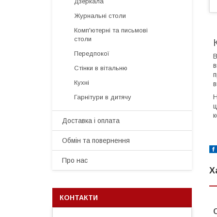
Дзеркала
Журнальні столи
Комп'ютерні та письмові
столи
Передпокої
В
в
Стінки в вітальню
п
Кухні
в
Н
Гарнітури в дитячу
ц
к
Доставка і оплата
Обмін та повернення
Про нас
Х
КОНТАКТИ