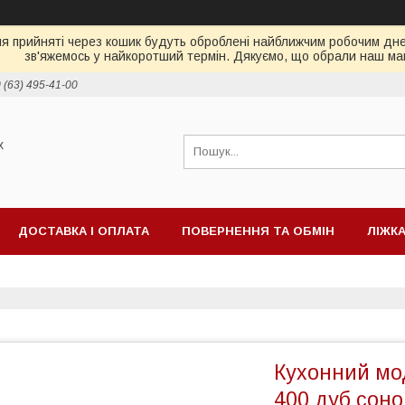
ня прийняті через кошик будуть оброблені найближчим робочим днем
зв'яжемось у найкоротший термін. Дякуємо, що обрали наш ма
 (63) 495-41-00
х
ДОСТАВКА І ОПЛАТА
ПОВЕРНЕННЯ ТА ОБМІН
ЛІЖК
ІД ТБ
МАТРАЦИ
Кухонний мо
400 дуб сон