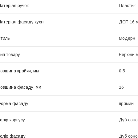
атеріал ручок
Пластик
атеріал фасаду кухні
ДСП 16 
тиль
Модерн
ип товару
Верхній 
овщина крайки, мм
0.5
овщина фасаду, мм
16
Форма фасаду
прямий
олір корпусу
Дуб сон
олір фасаду
Дуб сон