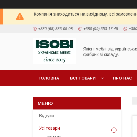
Компанія знаходиться на вихідному, всі замовлен
+380 (68) 383-05-08
+380 (99) 353-17-45
+380
Якісні меблі від українськи
фабрик зі складу.
ГОЛОВНА
ВСІ ТОВАРИ
ПРО НАС
ПОЛИЦІ ТА СТЕЛАЖІ
ШАФИ
ТУМБИ П
Відгуки
Усі товари