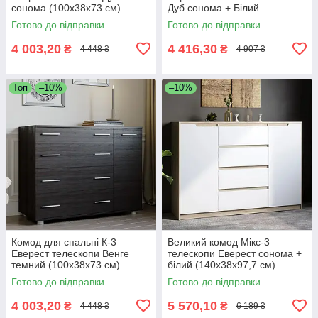
сонома (100х38х73 см)
Дуб сонома + Білий
(105х38х93.5 см)
Готово до відправки
Готово до відправки
4 003,20
4 416,30
₴
₴
4 448 ₴
4 907 ₴
Топ
–10%
–10%
Комод для спальні К-3
Великий комод Мікс-3
Еверест телескопи Венге
телескопи Еверест сонома +
темний (100х38х73 см)
білий (140х38х97,7 см)
Готово до відправки
Готово до відправки
4 003,20
5 570,10
₴
₴
4 448 ₴
6 189 ₴