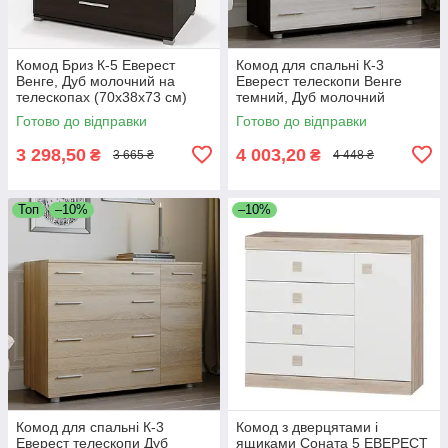
Комод Бриз К-5 Еверест
Комод для спальні К-3
Венге, Дуб молочний на
Еверест телескопи Венге
телескопах (70х38х73 см)
темний, Дуб молочний
(100х38х73 см)
Готово до відправки
Готово до відправки
3 298,50
4 003,20
₴
₴
3 665 ₴
4 448 ₴
Топ
–10%
–10%
Комод для спальні К-3
Комод з дверцятами і
Еверест телескопи Дуб
ящиками Соната 5 ЕВЕРЕСТ