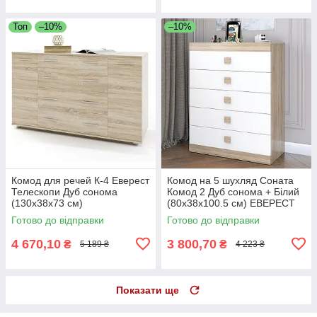
Топ
–10%
–10%
Комод для речей К-4 Еверест
Комод на 5 шухляд Соната
Телескопи Дуб сонома
Комод 2 Дуб сонома + Білий
(130х38х73 см)
(80х38х100.5 см) ЕВЕРЕСТ
Готово до відправки
Готово до відправки
4 670,10
3 800,70
₴
₴
5 189 ₴
4 223 ₴
Показати ще