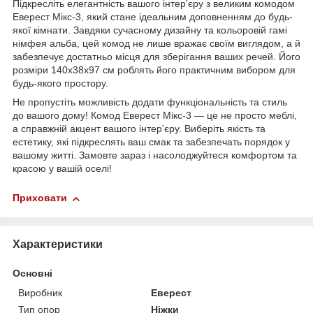
Підкресліть елегантність вашого інтер'єру з великим комодом
Еверест Мікс-3, який стане ідеальним доповненням до будь-
якої кімнати. Завдяки сучасному дизайну та кольоровій гамі
німфея альба, цей комод не лише вражає своїм виглядом, а й
забезпечує достатньо місця для зберігання ваших речей. Його
розміри 140х38х97 см роблять його практичним вибором для
будь-якого простору.
Не пропустіть можливість додати функціональність та стиль
до вашого дому! Комод Еверест Мікс-3 — це не просто меблі,
а справжній акцент вашого інтер'єру. Виберіть якість та
естетику, які підкреслять ваш смак та забезпечать порядок у
вашому житті. Замовте зараз і насолоджуйтеся комфортом та
красою у вашій оселі!
Приховати
Характеристики
Основні
Виробник
Еверест
Тип опор
Ніжки