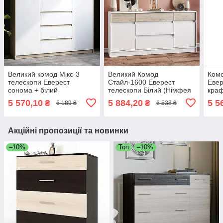
Великий комод Мікс-3
Великий Комод
Комо
телескопи Еверест
Стайл-1600 Еверест
Евер
сонома + білий
телескопи Білий (Німфея
краф
(140х38х97,7 см)
Альба), Дуб крафт сірий
5 570,10
5 884,20
5 5
₴
₴
6 189 ₴
6 538 ₴
(160х39х75 см)
Акційні пропозиції та новинки
–10%
Топ
–10%