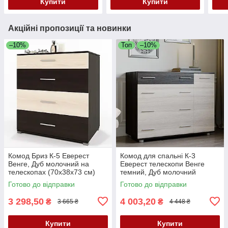
Купити
Купити
Акційні пропозиції та новинки
–10%
Топ
–10%
Комод Бриз К-5 Еверест
Комод для спальні К-3
Венге, Дуб молочний на
Еверест телескопи Венге
телескопах (70х38х73 см)
темний, Дуб молочний
(100х38х73 см)
Готово до відправки
Готово до відправки
3 298,50
4 003,20
₴
₴
3 665 ₴
4 448 ₴
Купити
Купити