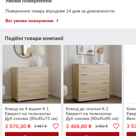
Умови повернення
Повернення товару впродовж 14 днів за домовленістю
Всі умови повернення
Подібні товари компанії
Комод на 4 ящики К-1
Комод до спальні К-2
Комо
Еверест на телескопах
Еверест на телескопах
Евер
Дуб сонома (80х45х73 см)
Дуб сонома (80х45х85 см)
Венг
моло
3 570,30
3 466,80
3 5
₴
₴
3 967 ₴
3 852 ₴