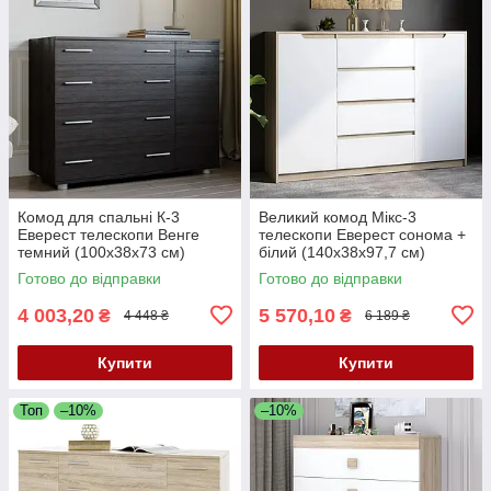
Комод для спальні К-3
Великий комод Мікс-3
Еверест телескопи Венге
телескопи Еверест сонома +
темний (100х38х73 см)
білий (140х38х97,7 см)
Готово до відправки
Готово до відправки
4 003,20
5 570,10
₴
₴
4 448 ₴
6 189 ₴
Купити
Купити
Топ
–10%
–10%