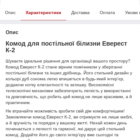
Опис
Характеристики
Доставка
Оплата
Умови 
Опис
Комод для постільної білизни Еверест
К-2
Шукаєте ідеальне рішення для організації вашого простору?
Комод Еверест К-2 стане вірним помічником у зберіганні
постільної білизни та інших дрібниць. Його стильний дизайн у
кольорі дуб сонома легко впишеться в будь-який інтер'єр,
додаючи нотку елегантності та затишку. Високоякісні
телескопічні механізми забезпечують легкість у використанні
та довговічність, що робить цей комод не лише красивим, а й
практичним.
Не втрачайте можливість зробити свій дім комфортнішим!
Замовляючи комод Еверест К-2, ви отримуєте не лише меблі,
а й зручність та порядок у вашому житті. Нехай кожен день
починається з легкості та гармонії, які дарує цей стильний
комод. Додайте його до свого інтер'єру вже сьогодні та