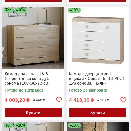
Топ
–10%
–10%
Комод для спальні К-3
Комод з дверцятами і
Еверест телескопи Дуб
ящиками Соната 5 ЕВЕРЕСТ
сонома (100х38х73 см)
Дуб сонома + Білий
(105х38х93.5 см)
Готово до відправки
Готово до відправки
4 003,20
4 416,30
₴
₴
4 448 ₴
4 907 ₴
Купити
Купити
Топ
–10%
–10%