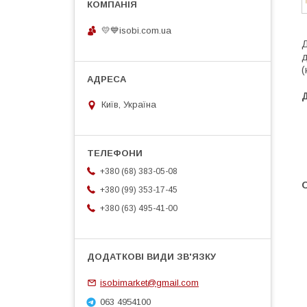
💛💙isobi.com.ua
Д
д
(
Київ, Україна
+380 (68) 383-05-08
+380 (99) 353-17-45
+380 (63) 495-41-00
isobimarket@gmail.com
063 4954100