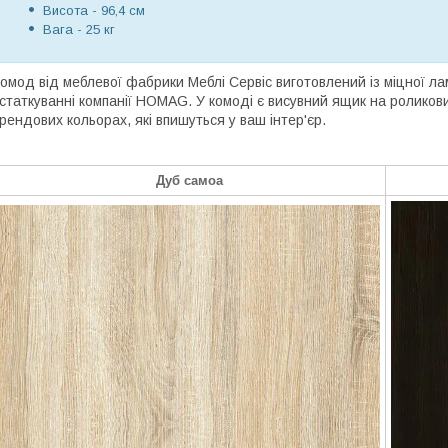
Висота - 96,4 см
Вага - 25 кг
омод від меблевої фабрики Меблі Сервіс виготовлений із міцної л
статкуванні компанії HOMAG. У комоді є висувний ящик на ролико
рендових кольорах, які впишуться у ваш інтер'єр.
Дуб самоа