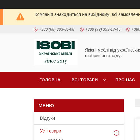
Компанія знаходиться на вихідному, всі замовлен
+380 (68) 383-05-08
+380 (99) 353-17-45
+380
Якісні меблі від українськи
фабрик зі складу.
ГОЛОВНА
ВСІ ТОВАРИ
ПРО НАС
ПОЛИЦІ ТА СТЕЛАЖІ
ШАФИ
ТУМБИ П
Відгуки
Усі товари