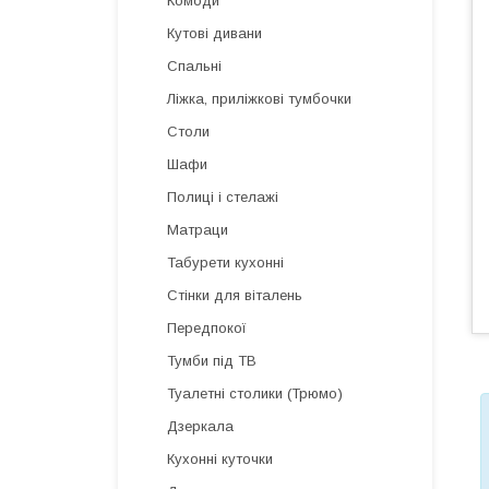
Комоди
Кутові дивани
Спальні
Ліжка, приліжкові тумбочки
Столи
Шафи
Полиці і стелажі
Матраци
Табурети кухонні
Стінки для віталень
Передпокої
Тумби під ТВ
Туалетні столики (Трюмо)
Дзеркала
Кухонні куточки