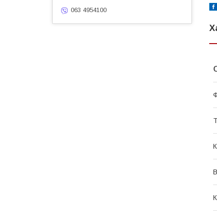
063 4954100
Х
Т
К
В
К