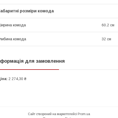
Габаритні розміри комода
Ширина комода
60.2 см
либина комода
32 см
нформація для замовлення
іна:
2 274,30 ₴
Сайт створений на маркетплейсі
Prom.ua