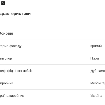
арактеристики
Основні
Форма фасаду
прямий
ип опор
Ніжки
олір (відтінок) меблів
Дуб сам
иробник
Меблі-Се
раїна виробник
Україна