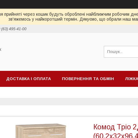
ня прийняті через кошик будуть оброблені найближчим робочим днем
зв'яжемось у найкоротший термін. Дякуємо, що обрали наш ма
 (63) 495-41-00
х
ДОСТАВКА І ОПЛАТА
ПОВЕРНЕННЯ ТА ОБМІН
ЛІЖК
ІД ТБ
МАТРАЦИ
Комод Тріо 
(60.2х32х96.4