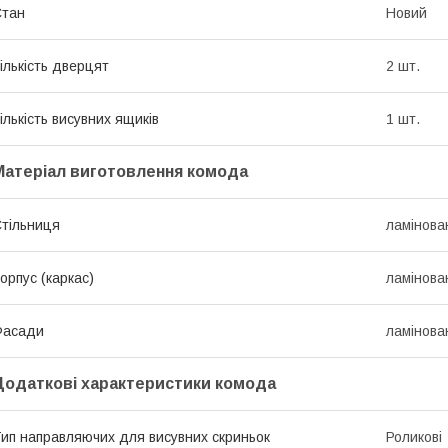
Стан
Новий
ількість дверцят
2 шт.
ількість висувних ящиків
1 шт.
Матеріал виготовлення комода
тільниця
ламінов
орпус (каркас)
ламінов
Фасади
ламінов
Додаткові характеристики комода
ип направляючих для висувних скриньок
Роликові