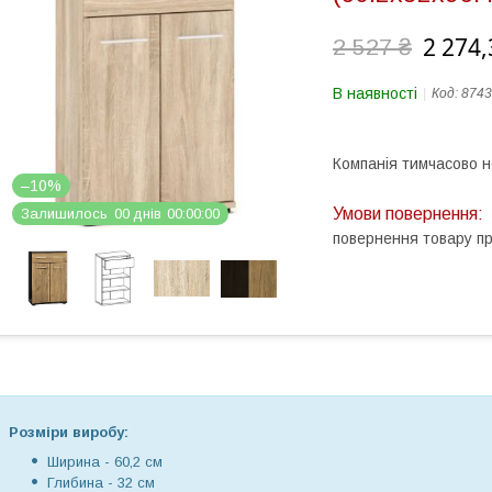
2 274,
2 527 ₴
В наявності
Код:
8743
Компанія тимчасово 
–10%
Залишилось
0
0
днів
0
0
0
0
0
0
повернення товару п
Розміри виробу:
Ширина - 60,2 см
Глибина - 32 см