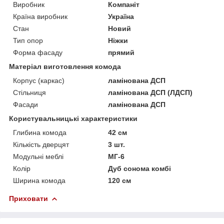
Виробник
Компаніт
Країна виробник
Україна
Стан
Новий
Тип опор
Ніжки
Форма фасаду
прямий
Матеріал виготовлення комода
Корпус (каркас)
ламінована ДСП
Стільниця
ламінована ДСП (ЛДСП)
Фасади
ламінована ДСП
Користувальницькі характеристики
Глибина комода
42 см
Кількість дверцят
3 шт.
Модульні меблі
МГ-6
Колір
Дуб сонома комбі
Ширина комода
120 см
Приховати