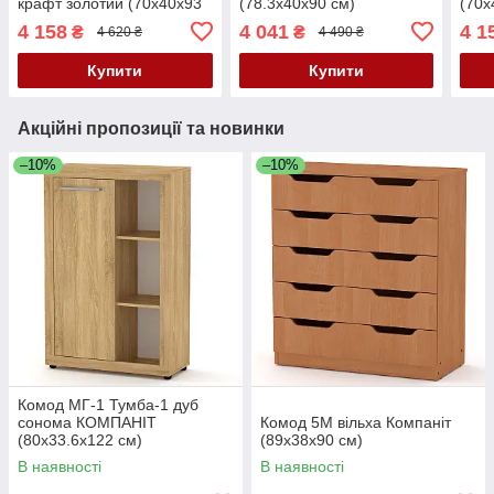
крафт золотий (70х40х93
(78.3х40х90 см)
(70х
см)
4 158
4 041
4 1
₴
₴
4 620 ₴
4 490 ₴
Купити
Купити
Акційні пропозиції та новинки
–10%
–10%
Комод МГ-1 Тумба-1 дуб
сонома КОМПАНІТ
Комод 5М вільха Компаніт
(80х33.6х122 см)
(89х38х90 см)
В наявності
В наявності