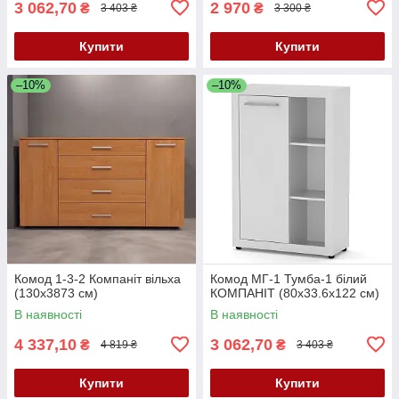
3 062,70
2 970
₴
₴
3 403 ₴
3 300 ₴
Купити
Купити
–10%
–10%
Комод 1-3-2 Компаніт вільха
Комод МГ-1 Тумба-1 білий
(130х3873 см)
КОМПАНІТ (80х33.6х122 см)
В наявності
В наявності
4 337,10
3 062,70
₴
₴
4 819 ₴
3 403 ₴
Купити
Купити