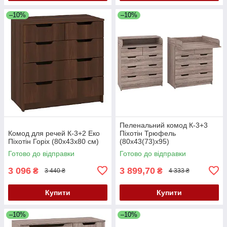
–10%
–10%
Пеленальний комод К-3+3
Комод для речей К-3+2 Еко
Піхотін Трюфель
Піхотін Горіх (80х43х80 см)
(80х43(73)х95)
Готово до відправки
Готово до відправки
3 096
3 899,70
₴
₴
3 440 ₴
4 333 ₴
Купити
Купити
–10%
–10%