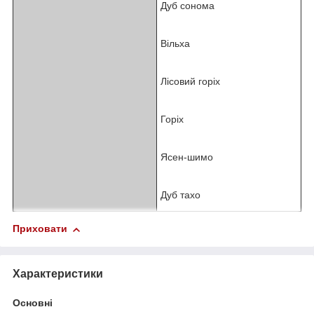
Дуб сонома
Вільха
Лісовий горіх
Горіх
Ясен-шимо
Дуб тахо
Приховати
Характеристики
Основні