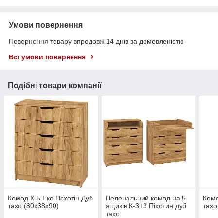
Умови повернення
Повернення товару впродовж 14 днів за домовленістю
Всі умови повернення
Подібні товари компанії
Комод К-5 Еко Пєхотін Дуб
Пеленальний комод на 5
Комо
тахо (80х38х90)
ящиків К-3+3 Піхотин дуб
тахо
тахо