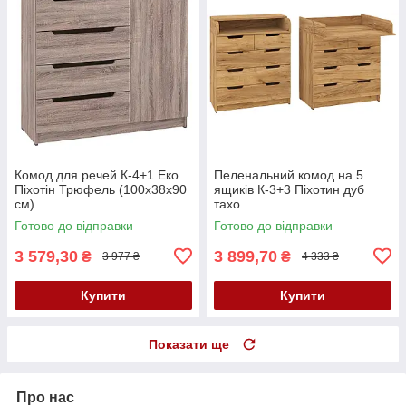
Комод для речей К-4+1 Еко
Пеленальний комод на 5
Піхотін Трюфель (100х38х90
ящиків К-3+3 Піхотин дуб
см)
тахо
Готово до відправки
Готово до відправки
3 579,30
3 899,70
₴
₴
3 977 ₴
4 333 ₴
Купити
Купити
Показати ще
Про нас