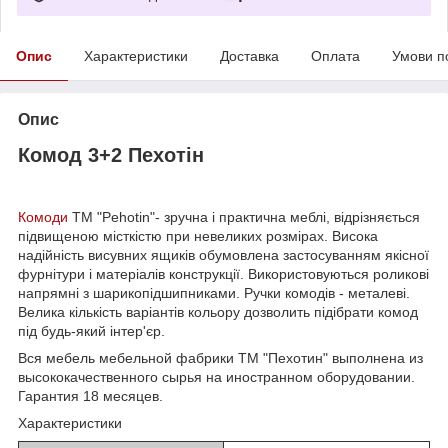
Опис
Характеристики
Доставка
Оплата
Умови п
Опис
Комод 3+2 Пехотін
Комоди
ТМ "Pehotin"- зручна і практична меблі, відрізняється
підвищеною місткістю при невеликих розмірах. Висока
надійність висувних ящиків обумовлена застосуванням якісної
фурнітури і матеріалів конструкції. Використовуються роликові
напрямні з шарикопідшипниками. Ручки комодів - металеві.
Велика кількість варіантів кольору дозволить підібрати комод
під будь-який інтер'єр.
Вся мебель мебельной фабрики ТМ "Пехотин" выполнена из
высококачественного сырья на иностранном оборудовании.
Гарантия 18 месяцев.
Характеристики