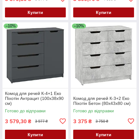
Купити
Купити
–10%
–10%
Комод для речей К-4+1 Еко
Піхотін Антрацит (100х38х90
Комод для речей К-3+2 Еко
см)
Піхотін Бетон (80х43х80 см)
Готово до відправки
Готово до відправки
3 579,30
3 375
₴
₴
3 977 ₴
3 750 ₴
Купити
Купити