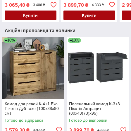
3 065,40
3 899,70
2 9
₴
₴
3 406 ₴
4 333 ₴
Купити
Купити
Акційні пропозиції та новинки
–10%
–10%
Комод для речей К-4+1 Еко
Пеленальний комод К-3+3
Піхотін Дуб тахо (100х38х90
Піхотін Антрацит
см)
(80х43(73)х95)
Готово до відправки
Готово до відправки
3 579,30
3 899,70
₴
₴
3 977 ₴
4 333 ₴