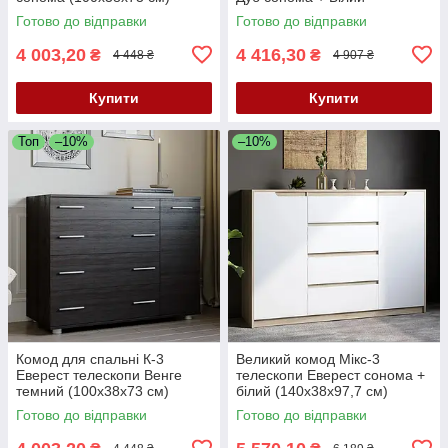
(105х38х93.5 см)
Готово до відправки
Готово до відправки
4 003,20
4 416,30
₴
₴
4 448 ₴
4 907 ₴
Купити
Купити
Топ
–10%
–10%
Комод для спальні К-3
Великий комод Мікс-3
Еверест телескопи Венге
телескопи Еверест сонома +
темний (100х38х73 см)
білий (140х38х97,7 см)
Готово до відправки
Готово до відправки