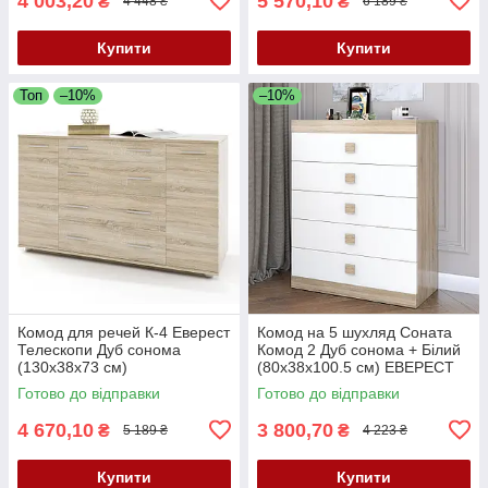
4 003,20
5 570,10
₴
₴
4 448 ₴
6 189 ₴
Купити
Купити
Топ
–10%
–10%
Комод для речей К-4 Еверест
Комод на 5 шухляд Соната
Телескопи Дуб сонома
Комод 2 Дуб сонома + Білий
(130х38х73 см)
(80х38х100.5 см) ЕВЕРЕСТ
Готово до відправки
Готово до відправки
4 670,10
3 800,70
₴
₴
5 189 ₴
4 223 ₴
Купити
Купити