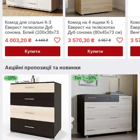
Комод для спальні К-3
Комод на 4 ящики К-1
Комо
Еверест телескопи Дуб
Еверест на телескопах
Евер
сонома, Білий (100х38х73
Дуб сонома (80х45х73 см)
Венг
см)
моло
4 003,20
3 570,30
3 5
₴
₴
4 448 ₴
3 967 ₴
Купити
Купити
Акційні пропозиції та новинки
–10%
Топ
–10%