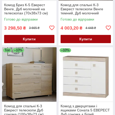
Комод Бриз К-5 Еверест
Комод для спальні К-3
Венге, Дуб молочний на
Еверест телескопи Венге
телескопах (70х38х73 см)
темний, Дуб молочний
(100х38х73 см)
Готово до відправки
Готово до відправки
3 298,50
4 003,20
₴
₴
3 665 ₴
4 448 ₴
Купити
Купити
Топ
–10%
–10%
Комод для спальні К-3
Комод з дверцятами і
Еверест телескопи Дуб
ящиками Соната 5 ЕВЕРЕСТ
сонома (100х38х73 см)
Дуб сонома + Білий