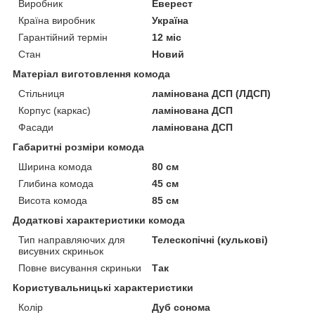
Виробник
Еверест
Країна виробник
Україна
Гарантійний термін
12 міс
Стан
Новий
Матеріал виготовлення комода
Стільниця
ламінована ДСП (ЛДСП)
Корпус (каркас)
ламінована ДСП
Фасади
ламінована ДСП
Габаритні розміри комода
Ширина комода
80 см
Глибина комода
45 см
Висота комода
85 см
Додаткові характеристики комода
Тип направляючих для
Телескопічні (кулькові)
висувних скриньок
Повне висування скриньки
Так
Користувальницькі характеристики
Колір
Дуб сонома