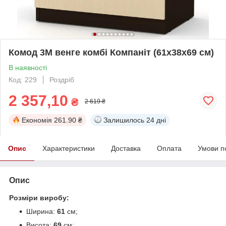
Комод 3М венге комбі Компаніт (61х38х69 см)
В наявності
Код: 229
Роздріб
2 357,10
₴
2 619 ₴
Економія
261.90 ₴
Залишилось
24 дні
Опис
Характеристики
Доставка
Оплата
Умови п
Опис
Розміри виробу:
Ширина:
61
см;
Висота:
69
см;