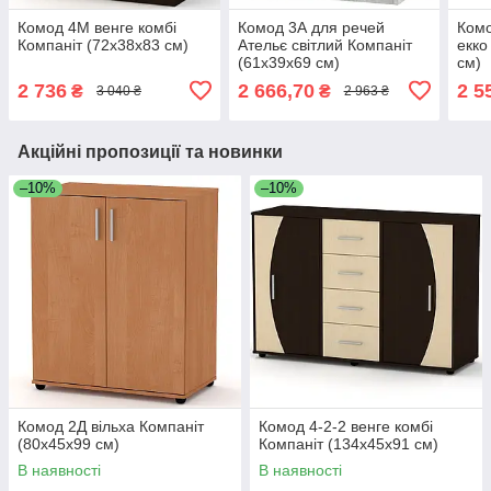
Комод 4М венге комбі
Комод 3А для речей
Комо
Компаніт (72х38х83 см)
Ательє світлий Компаніт
екко
(61х39х69 см)
см)
2 736
2 666,70
2 5
₴
₴
3 040 ₴
2 963 ₴
Акційні пропозиції та новинки
–10%
–10%
Комод 2Д вільха Компаніт
Комод 4-2-2 венге комбі
(80х45х99 см)
Компаніт (134х45х91 см)
В наявності
В наявності