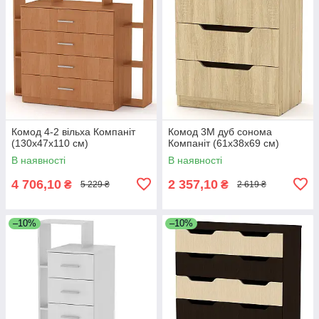
Комод 4-2 вільха Компаніт
Комод 3М дуб сонома
(130х47х110 см)
Компаніт (61х38х69 см)
В наявності
В наявності
4 706,10
2 357,10
₴
₴
5 229 ₴
2 619 ₴
–10%
–10%