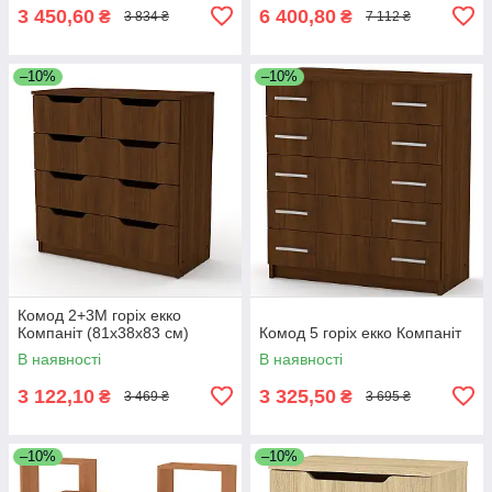
3 450,60
6 400,80
₴
₴
3 834 ₴
7 112 ₴
–10%
–10%
Комод 2+3М горіх екко
Компаніт (81х38х83 см)
Комод 5 горіх екко Компаніт
В наявності
В наявності
3 122,10
3 325,50
₴
₴
3 469 ₴
3 695 ₴
–10%
–10%