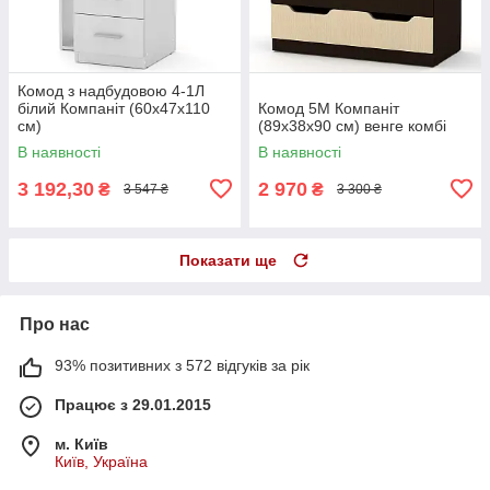
Комод з надбудовою 4-1Л
білий Компаніт (60х47х110
Комод 5М Компаніт
см)
(89х38х90 см) венге комбі
В наявності
В наявності
3 192,30
2 970
₴
₴
3 547 ₴
3 300 ₴
Показати ще
Про нас
93% позитивних з 572 відгуків за рік
Працює з 29.01.2015
м. Київ
Київ, Україна