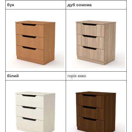
бук
дуб сонома
білий
горіх екко