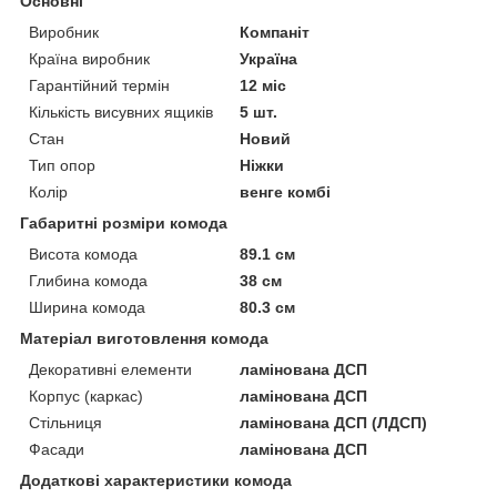
Основні
Виробник
Компаніт
Країна виробник
Україна
Гарантійний термін
12 міс
Кількість висувних ящиків
5 шт.
Стан
Новий
Тип опор
Ніжки
Колір
венге комбі
Габаритні розміри комода
Висота комода
89.1 см
Глибина комода
38 см
Ширина комода
80.3 см
Матеріал виготовлення комода
Декоративні елементи
ламінована ДСП
Корпус (каркас)
ламінована ДСП
Стільниця
ламінована ДСП (ЛДСП)
Фасади
ламінована ДСП
Додаткові характеристики комода