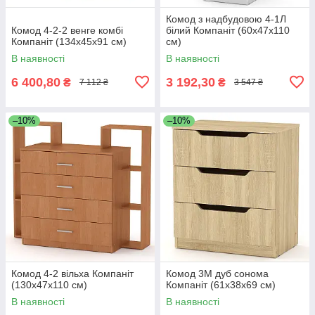
Комод з надбудовою 4-1Л
Комод 4-2-2 венге комбі
білий Компаніт (60х47х110
Компаніт (134х45х91 см)
см)
В наявності
В наявності
6 400,80
3 192,30
₴
₴
7 112 ₴
3 547 ₴
–10%
–10%
Комод 4-2 вільха Компаніт
Комод 3М дуб сонома
(130х47х110 см)
Компаніт (61х38х69 см)
В наявності
В наявності