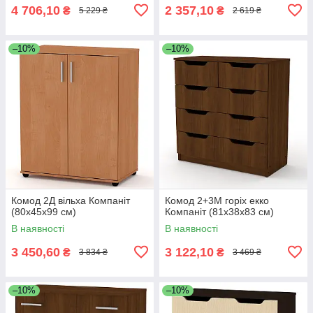
4 706,10
2 357,10
₴
₴
5 229 ₴
2 619 ₴
–10%
–10%
Комод 2Д вільха Компаніт
Комод 2+3М горіх екко
(80х45х99 см)
Компаніт (81х38х83 см)
В наявності
В наявності
3 450,60
3 122,10
₴
₴
3 834 ₴
3 469 ₴
–10%
–10%