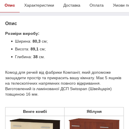
Опис
Характеристики
Доставка
Оплата
Умови п
Опис
Розміри виробу:
Ширина:
80,3
см;
Висота:
89,1
см;
Глибина:
38
см.
Комод для речей від фабрики Компаніт, який допоможе
заощадити простір та прикрасить вашу кімнату. Має 5 ящиків
на телескопічних напрямних повного відкривання.
Виготовлений із ламінованої ДСП Swisspan (Швейцарія)
товщиною 16 мм.
Венге комбі
Яблуня