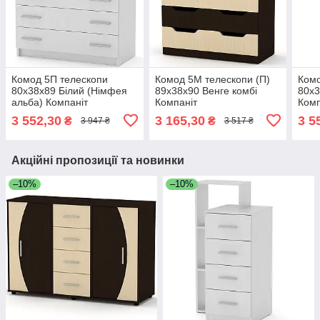
Комод 5П телескопи
Комод 5М телескопи (П)
Комо
80х38х89 Білий (Німфея
89х38х90 Венге комбі
80х3
альба) Компаніт
Компаніт
Комп
3 552,30
3 165,30
3 5
₴
₴
3 947 ₴
3 517 ₴
Акційні пропозиції та новинки
–10%
–10%