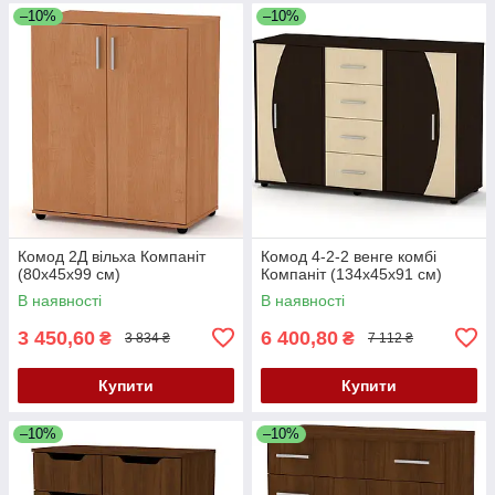
–10%
–10%
Комод 2Д вільха Компаніт
Комод 4-2-2 венге комбі
(80х45х99 см)
Компаніт (134х45х91 см)
В наявності
В наявності
3 450,60
6 400,80
₴
₴
3 834 ₴
7 112 ₴
Купити
Купити
–10%
–10%