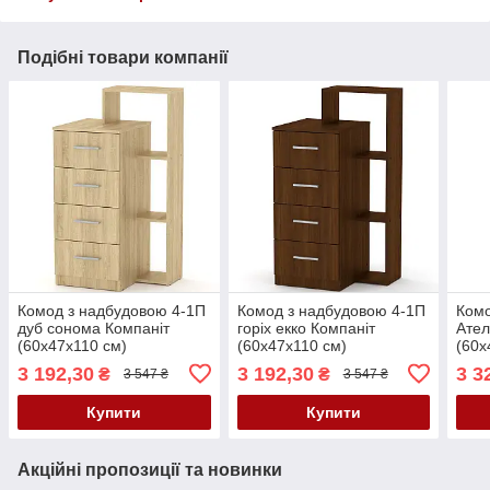
Подібні товари компанії
Комод з надбудовою 4-1П
Комод з надбудовою 4-1П
Комо
дуб сонома Компаніт
горіх екко Компаніт
Ател
(60х47х110 см)
(60х47х110 см)
(60х
3 192,30
3 192,30
3 3
₴
₴
3 547 ₴
3 547 ₴
Купити
Купити
Акційні пропозиції та новинки