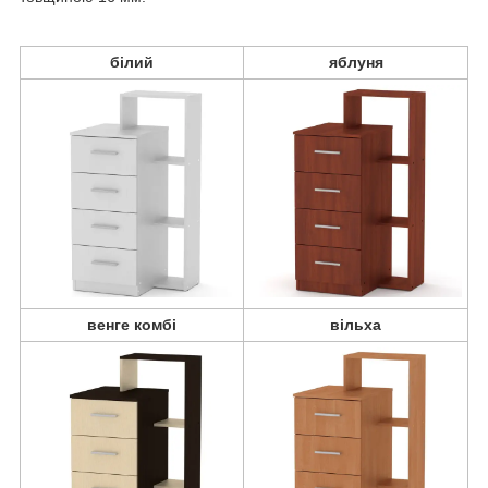
білий
яблуня
венге комбі
вільха