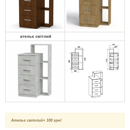
ательє світлий
А
тельє світлий
+ 100 грн!