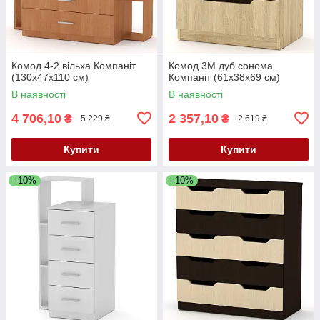
Комод 4-2 вільха Компаніт
Комод 3М дуб сонома
(130х47х110 см)
Компаніт (61х38х69 см)
В наявності
В наявності
4 706,10
2 357,10
₴
₴
5 229 ₴
2 619 ₴
Купити
Купити
–10%
–10%