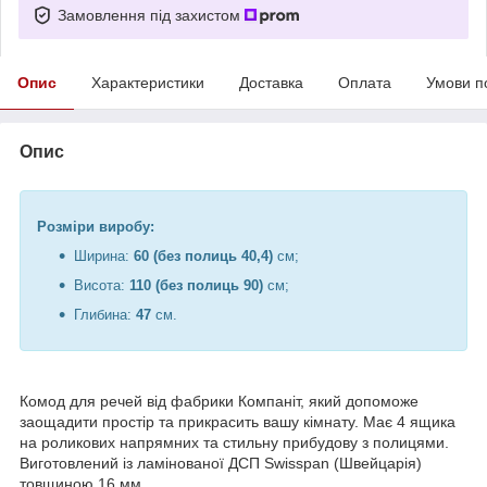
Замовлення під захистом
Опис
Характеристики
Доставка
Оплата
Умови п
Опис
Розміри виробу:
Ширина:
60 (без полиць 40,4)
см;
Висота:
110 (без полиць 90)
см;
Глибина:
47
см.
Комод для речей від фабрики Компаніт, який допоможе
заощадити простір та прикрасить вашу кімнату. Має 4 ящика
на роликових напрямних та стильну прибудову з полицями.
Виготовлений із ламінованої ДСП Swisspan (Швейцарія)
товщиною 16 мм.