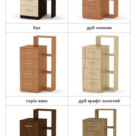
бук
дуб сонома
горіх екко
дуб крафт золотий