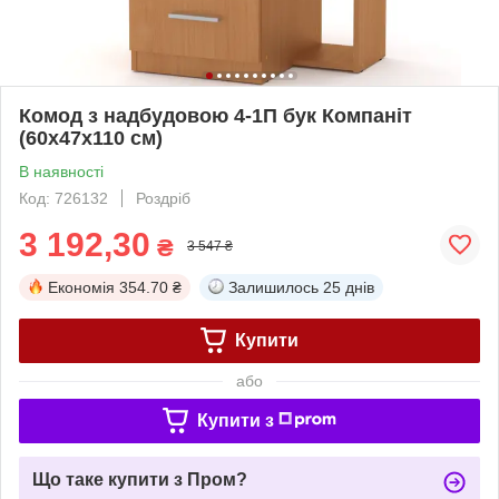
Комод з надбудовою 4-1П бук Компаніт
(60х47х110 см)
В наявності
Код: 726132
Роздріб
3 192,30
₴
3 547 ₴
Економія
354.70 ₴
Залишилось
25 днів
Купити
або
Купити з
Що таке купити з Пром?