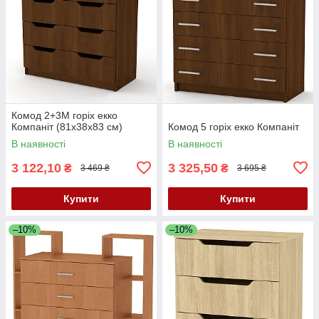
Комод 2+3М горіх екко
Компаніт (81х38х83 см)
Комод 5 горіх екко Компаніт
В наявності
В наявності
3 122,10
3 325,50
₴
₴
3 469 ₴
3 695 ₴
Купити
Купити
–10%
–10%