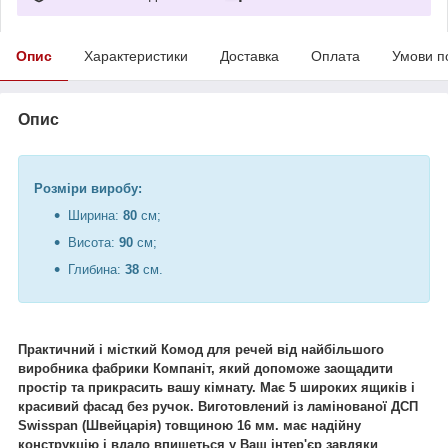
Опис
Характеристики
Доставка
Оплата
Умови п
Опис
Розміри виробу:
Ширина:
80
см;
Висота:
90
см;
Глибина:
38
см.
Практичний і місткий Комод для речей від найбільшого
виробника фабрики Компаніт, який допоможе заощадити
простір та прикрасить вашу кімнату. Має 5 широких ящиків і
красивий фасад без ручок. Виготовлений із ламінованої ДСП
Swisspan (Швейцарія) товщиною 16 мм. має надійну
конструкцію і вдало впишеться у Ваш інтер'єр завдяки