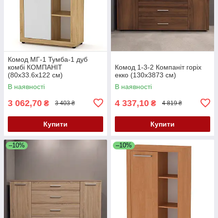
Комод МГ-1 Тумба-1 дуб
комбі КОМПАНІТ
Комод 1-3-2 Компаніт горіх
(80х33.6х122 см)
екко (130x3873 см)
В наявності
В наявності
3 062,70
4 337,10
₴
₴
3 403 ₴
4 819 ₴
Купити
Купити
–10%
–10%