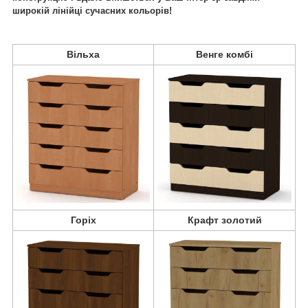
широкій лінійці сучасних кольорів!
Вільха
Венге комбі
Горіх
Крафт золотий