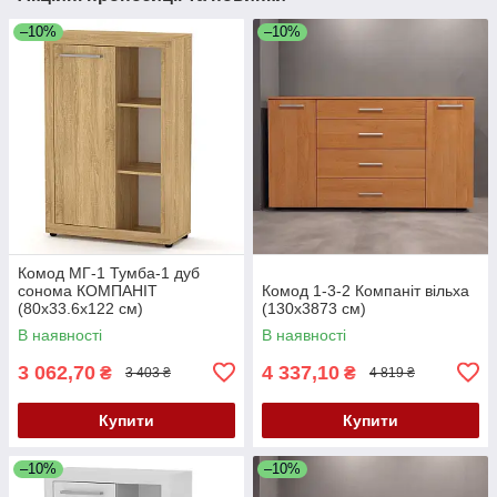
–10%
–10%
Комод МГ-1 Тумба-1 дуб
сонома КОМПАНІТ
Комод 1-3-2 Компаніт вільха
(80х33.6х122 см)
(130х3873 см)
В наявності
В наявності
3 062,70
4 337,10
₴
₴
3 403 ₴
4 819 ₴
Купити
Купити
–10%
–10%