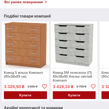
Всі умови повернення
Подібні товари компанії
Комод 5 вільха Компаніт
Комод 5М телескопи (П)
Комо
(80х38х89 см)
89х38х90 Ательє світлий
(80х
Компаніт
3 325,50
3 419,10
3 3
₴
₴
3 695 ₴
3 799 ₴
Купити
Купити
Акційні пропозиції та новинки