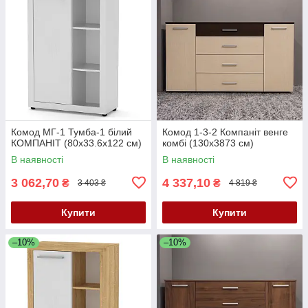
Комод МГ-1 Тумба-1 білий
Комод 1-3-2 Компаніт венге
КОМПАНІТ (80х33.6х122 см)
комбі (130x3873 см)
В наявності
В наявності
3 062,70
4 337,10
₴
₴
3 403 ₴
4 819 ₴
Купити
Купити
–10%
–10%