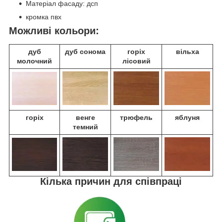
Матеріал фасаду: дсп
кромка пвх
Можливі кольори:
дуб
дуб сонома
горіх
вільха
молочний
лісовий
горіх
венге
трюфель
яблуня
темний
Кілька причин для співпраці