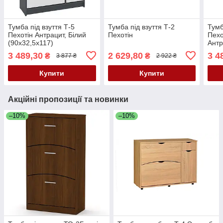
Тумба під взуття Т-5
Тумба під взуття Т-2
Тумб
Пехотін Антрацит, Білий
Пехотін
Пехо
(90х32,5х117)
Антр
3 489,30
2 629,80
3 4
₴
₴
3 877 ₴
2 922 ₴
Купити
Купити
Акційні пропозиції та новинки
–10%
–10%