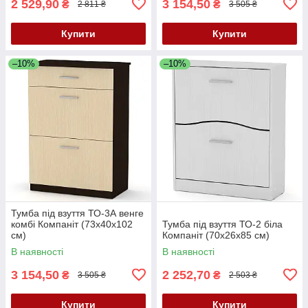
2 529,90
3 154,50
₴
₴
2 811 ₴
3 505 ₴
Купити
Купити
–10%
–10%
Тумба під взуття ТО-3А венге
комбі Компаніт (73х40х102
Тумба під взуття ТО-2 біла
см)
Компаніт (70х26х85 см)
В наявності
В наявності
3 154,50
2 252,70
₴
₴
3 505 ₴
2 503 ₴
Купити
Купити