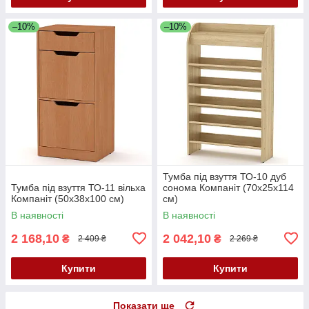
–10%
–10%
Тумба під взуття ТО-10 дуб
Тумба під взуття ТО-11 вільха
сонома Компаніт (70х25х114
Компаніт (50х38х100 см)
см)
В наявності
В наявності
2 168,10
2 042,10
₴
₴
2 409 ₴
2 269 ₴
Купити
Купити
Показати ще