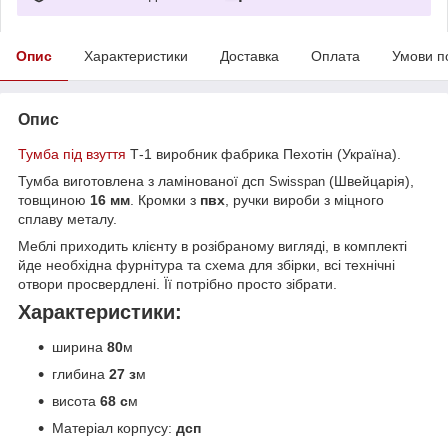
Опис
Характеристики
Доставка
Оплата
Умови п
Опис
Тумба під взуття
Т-1 виробник фабрика Пехотін (Україна).
Тумба виготовлена з ламінованої дсп
(Швейцарія),
Swisspan
товщиною
16 мм
. Кромки з
пвх
, ручки вироби з міцного
сплаву металу.
Меблі приходить клієнту в розібраному вигляді, в комплекті
йде необхідна фурнітура та схема для збірки, всі технічні
отвори просвердлені. Її потрібно просто зібрати.
Характеристики:
ширина
80
м
глибина
27 з
м
висота
68 с
м
Матеріал корпусу:
дсп