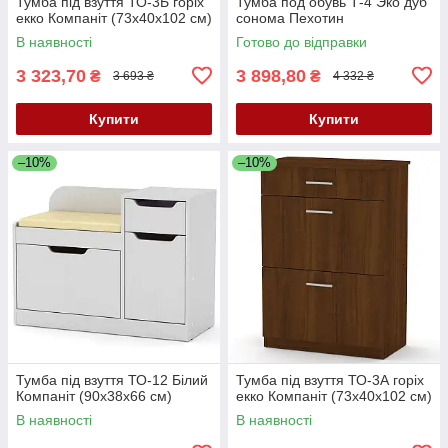
Тумба під взуття ТО-3Б горіх
Тумба под обувь Т-4 Эко дуб
екко Компаніт (73х40х102 см)
сонома Пехотин
В наявності
Готово до відправки
3 323,70
3 898,80
₴
₴
3 693 ₴
4 332 ₴
Купити
Купити
–10%
–10%
Тумба під взуття ТО-12 Білий
Тумба під взуття ТО-3А горіх
Компаніт (90х38х66 см)
екко Компаніт (73х40х102 см)
В наявності
В наявності