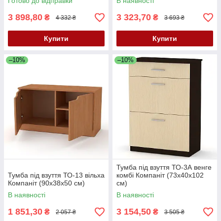
Готово до відправки
В наявності
3 898,80
3 323,70
₴
₴
4 332 ₴
3 693 ₴
Купити
Купити
–10%
–10%
Тумба під взуття ТО-3А венге
Тумба під взуття ТО-13 вільха
комбі Компаніт (73х40х102
Компаніт (90х38х50 см)
см)
В наявності
В наявності
1 851,30
3 154,50
₴
₴
2 057 ₴
3 505 ₴