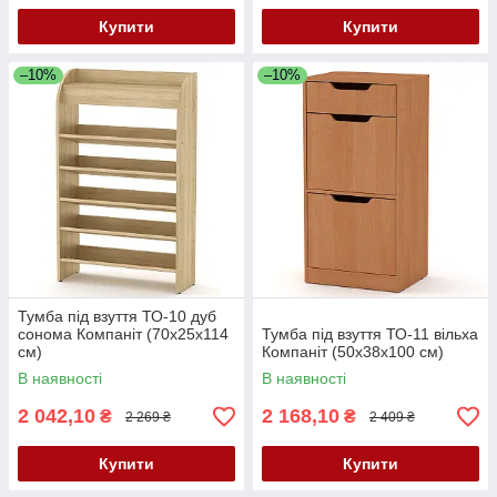
Купити
Купити
–10%
–10%
Тумба під взуття ТО-10 дуб
сонома Компаніт (70х25х114
Тумба під взуття ТО-11 вільха
см)
Компаніт (50х38х100 см)
В наявності
В наявності
2 042,10
2 168,10
₴
₴
2 269 ₴
2 409 ₴
Купити
Купити