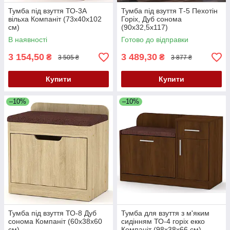
Тумба під взуття ТО-3А
Тумба під взуття Т-5 Пехотін
вільха Компаніт (73х40х102
Горіх, Дуб сонома
см)
(90х32,5х117)
В наявності
Готово до відправки
3 154,50
3 489,30
₴
₴
3 505 ₴
3 877 ₴
Купити
Купити
–10%
–10%
Тумба під взуття ТО-8 Дуб
Тумба для взуття з м'яким
сонома Компаніт (60х38х60
сидінням ТО-4 горіх екко
см)
Компаніт (98х38х66 см)