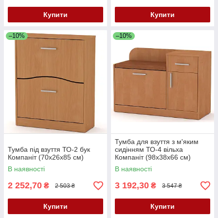
Купити
Купити
–10%
–10%
Тумба для взуття з м'яким
Тумба під взуття ТО-2 бук
сидінням ТО-4 вільха
Компаніт (70х26х85 см)
Компаніт (98х38х66 см)
В наявності
В наявності
2 252,70
3 192,30
₴
₴
2 503 ₴
3 547 ₴
Купити
Купити