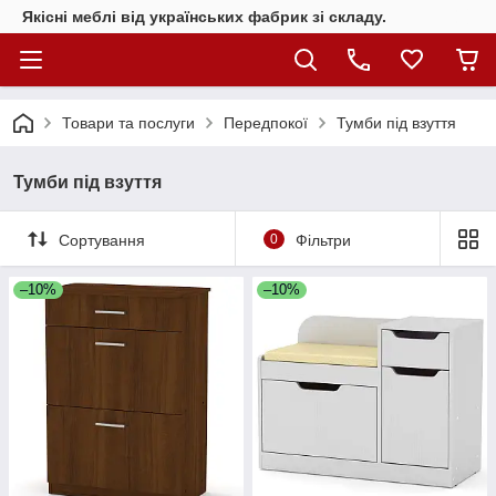
Якісні меблі від українських фабрик зі складу.
Товари та послуги
Передпокої
Тумби під взуття
Тумби під взуття
Сортування
0
Фільтри
–10%
–10%