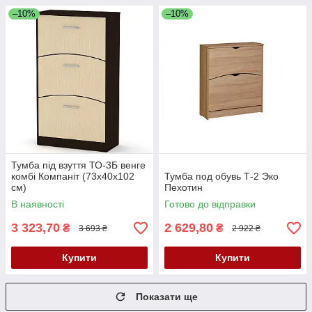
–10%
–10%
Тумба під взуття ТО-3Б венге
комбі Компаніт (73х40х102
Тумба под обувь Т-2 Эко
см)
Пехотин
В наявності
Готово до відправки
3 323,70
2 629,80
₴
₴
3 693 ₴
2 922 ₴
Купити
Купити
Показати ще