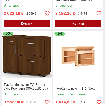
В наявності
В наявності
2 033,10
3 192,30
₴
₴
2 259 ₴
3 547 ₴
Купити
Купити
–10%
–10%
Тумба під взуття ТО-5 горіх
екко Компаніт (99х38х82 см)
Тумба під взуття Т-1 Пехотін
В наявності
Готово до відправки
3 582,90
1 614,60
₴
₴
3 981 ₴
1 794 ₴