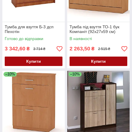
Тумба для взуття Б-3 дсп
Тумба під взуття ТО-1 бук
Пехотін
Компаніт (92х27х59 см)
Готово до відправки
В наявності
3 342,60
2 263,50
₴
₴
3 714 ₴
2 515 ₴
Купити
Купити
–10%
–10%