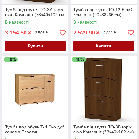
Тумба під взуття ТО-3А горіх
Тумба під взуття ТО-12 Білий
екко Компаніт (73х40х102 см)
Компаніт (90х38х66 см)
В наявності
В наявності
3 154,50
2 529,90
₴
₴
3 505 ₴
2 811 ₴
Купити
Купити
–10%
–10%
Тумба под обувь Т-4 Эко дуб
Тумба під взуття ТО-3Б горіх
сонома Пехотин
екко Компаніт (73х40х102 см)