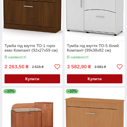
Тумба під взуття ТО-1 горіх
Тумба під взуття ТО-5 білий
екко Компаніт (92х27х59 см)
Компаніт (99х38х82 см)
В наявності
В наявності
2 263,50
3 582,90
₴
₴
2 515 ₴
3 981 ₴
Купити
Купити
–10%
–10%